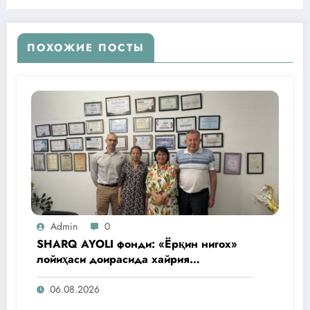
ПОХОЖИЕ ПОСТЫ
Admin
0
SHARQ AYOLI фонди: «Ёрқин нигох»
лойиҳаси доирасида хайрия
операциялари ўтказилади
06.08.2026