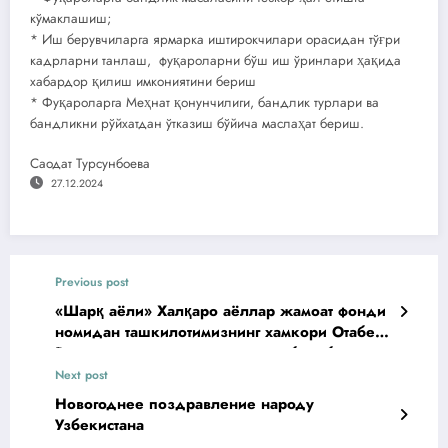
кўмаклашиш;
* Иш берувчиларга ярмарка иштирокчилари орасидан тўғри
кадрларни танлаш, фуқароларни бўш иш ўринлари ҳақида
хабардор қилиш имкониятини бериш
* Фуқароларга Меҳнат қонунчилиги, бандлик турлари ва
бандликни рўйхатдан ўтказиш бўйича маслаҳат бериш.
Саодат Турсунбоева
27.12.2024
Previous post
«Шарқ аёли» Халқаро аёллар жамоат фонди
номидан ташкилотимизнинг хамкори Отабек
Рахимхужаев вафотлари муносабати билан
оила аъзолари ва яқинларига чуқур таъзия
Next post
изҳор этамиз
Новогоднее поздравление народу
Узбекистана