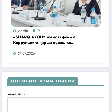
Admin
0
«SHARQ AYOLI» жамоат фонди
Коррупцияга қарши курашиш
агентлигидаги жамоат эшитувида
ташаббусларини тақдим этди
31.07.2026
ОТПРАВИТЬ КОММЕНТАРИЙ
Комментарии