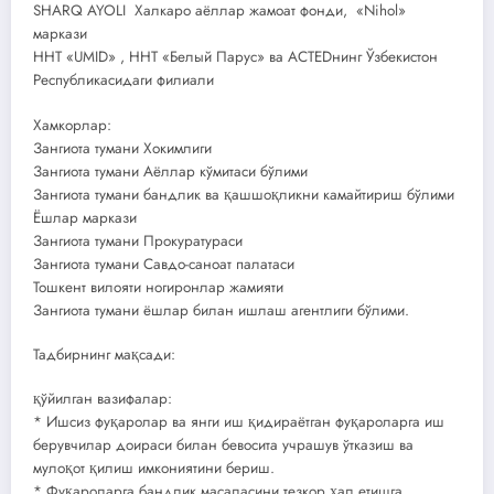
SHARQ AYOLI Халкаро аёллар жамоат фонди, «Nihol»
маркази
ННТ «UMID» , ННТ «Белый Парус» ва ACTEDнинг Ўзбекистон
Республикасидаги филиали
Хамкорлар:
Зангиота тумани Хокимлиги
Зангиота тумани Аёллар кўмитаси бўлими
Зангиота тумани бандлик ва қашшоқликни камайтириш бўлими
Ёшлар маркази
Зангиота тумани Прокуратураси
Зангиота тумани Савдо-саноат палатаси
Тошкент вилояти ногиронлар жамияти
Зангиота тумани ёшлар билан ишлаш агентлиги бўлими.
Тадбирнинг мақсади:
қўйилган вазифалар:
* Ишсиз фуқаролар ва янги иш қидираётган фуқароларга иш
берувчилар доираси билан бевосита учрашув ўтказиш ва
мулоқот қилиш имкониятини бериш.
* Фуқароларга бандлик масаласини тезкор ҳал етишга