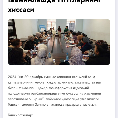
хиссаси
2024 йил 20 декабрь куни «Аҳолининг ижтимоий заиф
қатламларининг меҳнат ҳуқуқларини мустаҳкамлаш ва иш
билан таъминлаш ҳамда трансформатив иқтисодий
ислохотларни рағбатлантириш учун фуқаролик жамиятини
салоҳиятини ошириш” лойиҳаси доирасида утказиляпти
Тошкент вилояти Зангиота туманида ярмарка утказилди.
Ташкилотчилар: