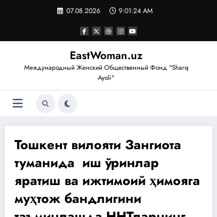
Перейти
07.08.2026
9:01:25 AM
к
содержимому
EastWoman.uz
Международный Женский Общественный Фонд "Sharq
Ayoli"
Тошкент вилояти Зангиота
туманида иш ўринлар
яратиш ва ижтимоий ҳимояга
муҳтож бандлигини
таъминлашда ННТларнинг