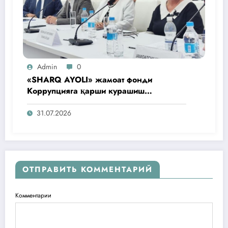
Admin
0
«SHARQ AYOLI» жамоат фонди
Коррупцияга қарши курашиш
агентлигидаги жамоат эшитувида
ташаббусларини тақдим этди
31.07.2026
ОТПРАВИТЬ КОММЕНТАРИЙ
Комментарии