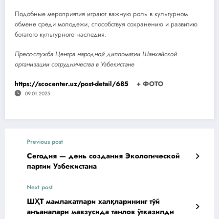
Подобные мероприятия играют важную роль в культурном
обмене среди молодежи, способствуя сохранению и развитию
богатого культурного наследия.
Пресс-служба Центра народной дипломатии Шанхайской
организации сотрудничества в Узбекистане
https://scocenter.uz/post-detail/685
+ ФОТО
09.01.2025
Previous post
Сегодня — день создания Экологической
партии Узбекистана
Next post
ШҲТ мамлакатлари халқларининг тўй
анъаналари мавзусида танлов ўтказилди