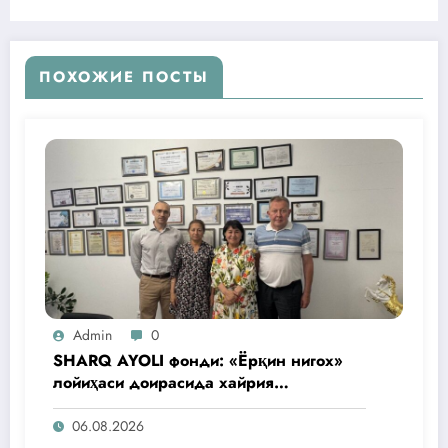
ПОХОЖИЕ ПОСТЫ
Admin
0
SHARQ AYOLI фонди: «Ёрқин нигох»
лойиҳаси доирасида хайрия
операциялари ўтказилади
06.08.2026