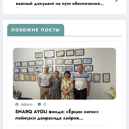
важный документ на пути обеспечения
благополучия нашего народа
ПОХОЖИЕ ПОСТЫ
Admin
0
SHARQ AYOLI фонди: «Ёрқин нигох»
лойиҳаси доирасида хайрия
операциялари ўтказилади