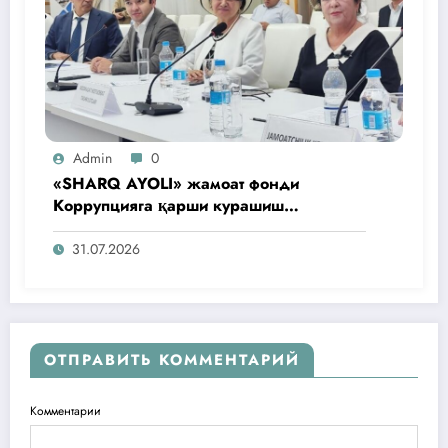
Admin
0
«SHARQ AYOLI» жамоат фонди
Коррупцияга қарши курашиш
агентлигидаги жамоат эшитувида
ташаббусларини тақдим этди
31.07.2026
ОТПРАВИТЬ КОММЕНТАРИЙ
Комментарии