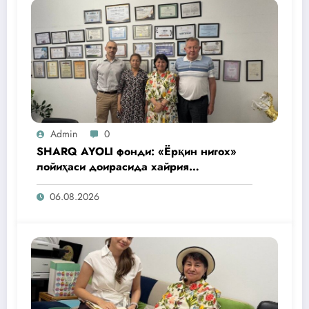
Admin
0
SHARQ AYOLI фонди: «Ёрқин нигох»
лойиҳаси доирасида хайрия
операциялари ўтказилади
06.08.2026