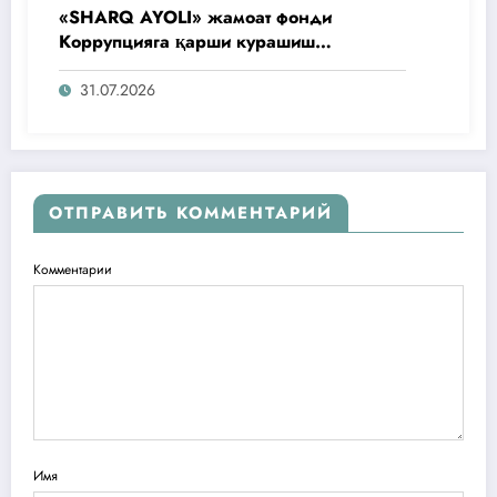
«SHARQ AYOLI» жамоат фонди
Коррупцияга қарши курашиш
агентлигидаги жамоат эшитувида
ташаббусларини тақдим этди
31.07.2026
ОТПРАВИТЬ КОММЕНТАРИЙ
Комментарии
Имя