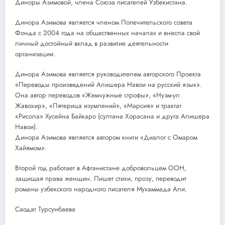
Диноры Азимовой, члена Союза писателей Узбекистана.
Динора Азимова является членом Попечительского совета
Фонда с 2004 года на общественных началах и внесла свой
личный достойный вклад в развитие деятельности
организации.
Динора Азимова является руководителем авторского Проекта
«Переводы произведений Алишера Навои на русский язык».
Она автор переводов «Жемчужные строфы», «Нузм-ул
Жавохир», «Пятерица изумлений», «Марсия» и трактат
«Рисола» Хусейна Байкаро (султана Хорасана и друга Алишера
Навои).
Динора Азимова является автором книги «Диалог с Омаром
Хайямом».
Второй год работает в Афганистане добровольцем ООН,
защищая права женщин. Пишет стихи, прозу, переводит
романы узбекского народного писателя Мухаммада Али.
Саодат Турсунбаева