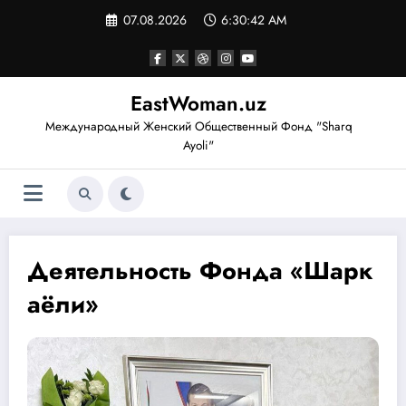
Перейти
07.08.2026
6:30:43 AM
к
содержимому
EastWoman.uz
Международный Женский Общественный Фонд "Sharq
Ayoli"
Деятельность Фонда «Шарк
аёли»