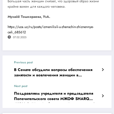
Большая часть женщин считает, что здоровый образ жизни
крайне важен для каждого человека.
Мухайё Тошкораева, УзА.
https://uza.uz/ru/posts/izmenilis-li-u-zhenschin-zhiznennye-
celi_685612
07.02.2025
Previous post
В Сенате обсудили вопросы обеспечения
занятости и вовлечения женщин в
предпринимательство
Next post
Поздравляем учредителя и председателя
Попечительского совета МЖОФ SHARQ
AYOLI Сайёру Атабаеву с днём рождения!