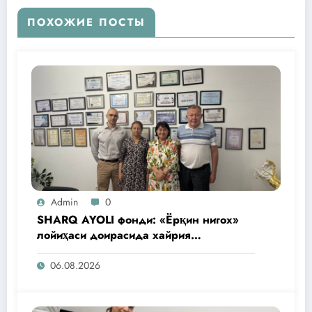
ПОХОЖИЕ ПОСТЫ
Admin
0
SHARQ AYOLI фонди: «Ёрқин нигох»
лойиҳаси доирасида хайрия
операциялари ўтказилади
06.08.2026