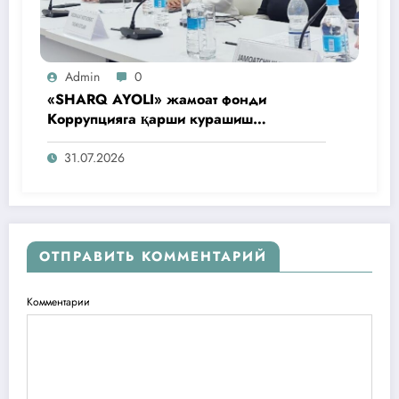
Admin
0
«SHARQ AYOLI» жамоат фонди
Коррупцияга қарши курашиш
агентлигидаги жамоат эшитувида
ташаббусларини тақдим этди
31.07.2026
ОТПРАВИТЬ КОММЕНТАРИЙ
Комментарии