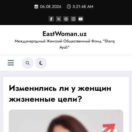
Перейти
06.08.2026
5:21:49 AM
к
содержимому
EastWoman.uz
Международный Женский Общественный Фонд "Sharq
Ayoli"
Изменились ли у женщин
жизненные цели?