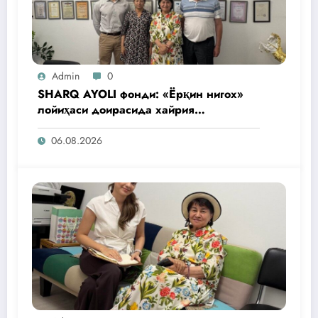
Admin
0
SHARQ AYOLI фонди: «Ёрқин нигох»
лойиҳаси доирасида хайрия
операциялари ўтказилади
06.08.2026