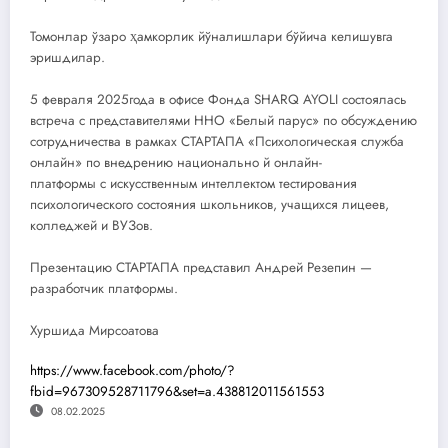
Томонлар ўзаро ҳамкорлик йўналишлари бўйича келишувга
эришдилар.
5 февраля 2025года в офисе Фонда SHARQ AYOLI состоялась
встреча с представителями ННО «Белый парус» по обсуждению
сотрудничества в рамках СТАРТАПА «Психологическая служба
онлайн» по внедрению национально й онлайн-
платформы с искусственным интеллектом тестирования
психологического состояния школьников, учащихся лицеев,
колледжей и ВУЗов.
Презентацию СТАРТАПА представил Андрей Резепин —
разработчик платформы.
Хуршида Мирсоатова
https://www.facebook.com/photo/?
fbid=967309528711796&set=a.438812011561553
08.02.2025