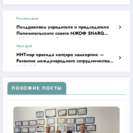
Previous post
Поздравляем учредителя и председателя
Попечительского совета МЖОФ SHARQ
AYOLI Сайёру Атабаеву с днём рождения!
Next post
ННТ-лар орасида халқаро хамкорлик —
Развитие международного сотрудничества
ННО Узбекистана
ПОХОЖИЕ ПОСТЫ