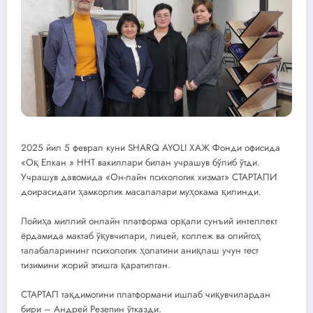
2025 йил 5 феврал куни SHARQ AYOLI ХАЖ Фонди офисида
«Оқ Елкан » ННТ вакиллари билан учрашув бўлиб ўтди.
Учрашув давомида «Он-лайн психологик хизмат» СТАРТАПИ
доирасидаги ҳамкорлик масалалари муҳокама қилинди.
Лойиҳа миллий онлайн платформа орқали сунъий интеллект
ёрдамида мактаб ўқувчилари, лицей, коллеж ва олийгоҳ
талабаларининг психологик ҳолатини аниқлаш учун тест
тизимини жорий этишга қаратилган.
СТАРТАП тақдимотини платформани ишлаб чиқувчилардан
бири – Андрей Резепин ўтказди.