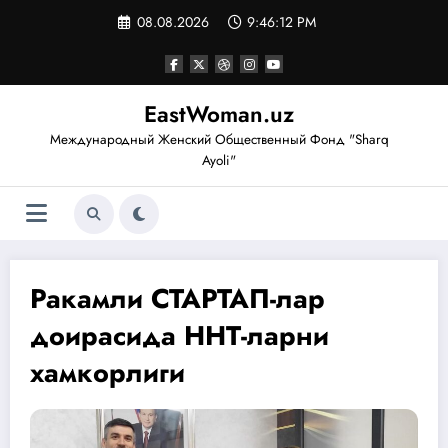
Перейти
08.08.2026
9:46:13 PM
к
содержимому
EastWoman.uz
Международный Женский Общественный Фонд "Sharq
Ayoli"
Ракамли СТАРТАП-лар
доирасида ННТ-ларни
хамкорлиги