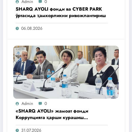
Admin
0
SHARQ AYOLI фонди ва CYBER PARK
ўртасида ҳамкорликни ривожлантириш
06.08.2026
Admin
0
«SHARQ AYOLI» жамоат фонди
Коррупцияга қарши курашиш
агентлигидаги жамоат эшитувида
ташаббусларини тақдим этди
31.07.2026