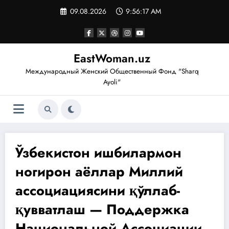
Перейти
09.08.2026
9:56:18 AM
к
содержимому
EastWoman.uz
Международный Женский Общественный Фонд "Sharq
Ayoli"
Ўзбекистон ишбилармон
ногирон аёллар Миллий
ассоциациясини қўллаб-
қувватлаш — Поддержка
Национальной Ассоциации