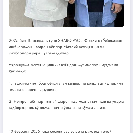
2025 йил 10 февраль куни SHARQ AYOLI Фонди ва Ўзбекистон
ишбилармон ногирон аёллар Миллий ассоциацияси
раҳбарлари учрашув ўтказдилар.
Учрашувда Ассоциациянинг қуйидаги муаммолари муҳокама
қилинди:
1. Ташкилотнинг бош офиси учун капитал таъмирлаш ишларини
амалга ошириш зарурияти;
2. Ногирон аёлларнинг уй шароитида меҳнат қилиши ва уларга
тадбиркорлик кўникмаларини ўргатишга кўмаклашиш.
—
10 февраля 2025 года состоялась встреча руководителей