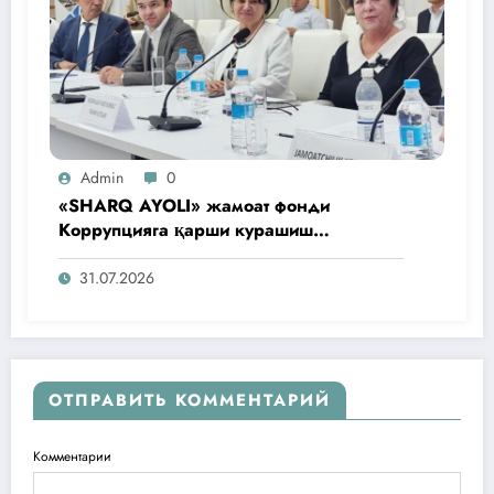
Admin
0
«SHARQ AYOLI» жамоат фонди
Коррупцияга қарши курашиш
агентлигидаги жамоат эшитувида
ташаббусларини тақдим этди
31.07.2026
ОТПРАВИТЬ КОММЕНТАРИЙ
Комментарии