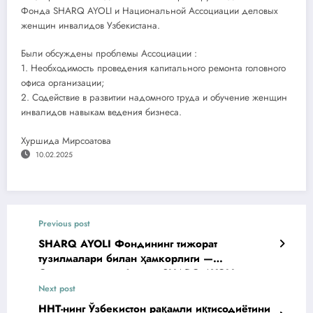
Фонда SHARQ AYOLI и Национальной Ассоциации деловых
женщин инвалидов Узбекистана.
Были обсуждены проблемы Ассоциации :
1. Необходимость проведения капитального ремонта головного
офиса организации;
2. Содействие в развитии надомного труда и обучение женщин
инвалидов навыкам ведения бизнеса.
Хуршида Мирсоатова
10.02.2025
Previous post
SHARQ AYOLI Фондининг тижорат
тузилмалари билан ҳамкорлиги —
Сотрудничество Фонда SHARQ AYOLI c
коммерческими структурами
Next post
ННТ-нинг Ўзбекистон рақамли иқтисодиётини