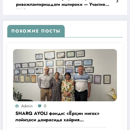
ривожлантиришдаги иштироки — Участие
ННО в развитии цифровой экономики
Узбекистана
ПОХОЖИЕ ПОСТЫ
Admin
0
SHARQ AYOLI фонди: «Ёрқин нигох»
лойиҳаси доирасида хайрия
операциялари ўтказилади