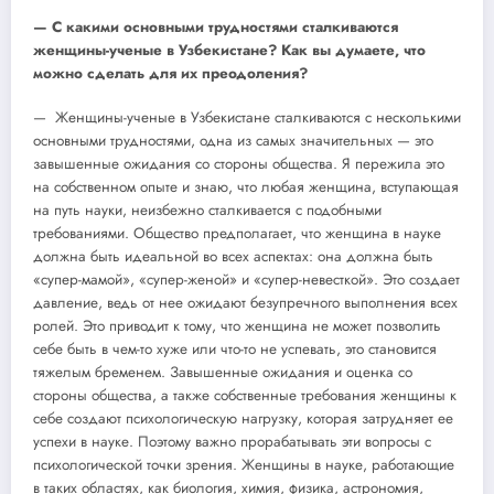
— С какими основными трудностями сталкиваются
женщины-ученые в Узбекистане? Как вы думаете, что
можно сделать для их преодоления?
— Женщины-ученые в Узбекистане сталкиваются с несколькими
основными трудностями, одна из самых значительных — это
завышенные ожидания со стороны общества. Я пережила это
на собственном опыте и знаю, что любая женщина, вступающая
на путь науки, неизбежно сталкивается с подобными
требованиями. Общество предполагает, что женщина в науке
должна быть идеальной во всех аспектах: она должна быть
«супер-мамой», «супер-женой» и «супер-невесткой». Это создает
давление, ведь от нее ожидают безупречного выполнения всех
ролей. Это приводит к тому, что женщина не может позволить
себе быть в чем-то хуже или что-то не успевать, это становится
тяжелым бременем. Завышенные ожидания и оценка со
стороны общества, а также собственные требования женщины к
себе создают психологическую нагрузку, которая затрудняет ее
успехи в науке. Поэтому важно прорабатывать эти вопросы с
психологической точки зрения. Женщины в науке, работающие
в таких областях, как биология, химия, физика, астрономия,