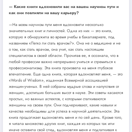
— Какие книги вдохновили вас на вашем научном пути и
как они повлияли на вашу карьеру?
—На моем научном пути меня вдохновили несколько
значительных книг и личностей. Одна из них — это книга,
которую я обнаружила во время учебы в бакалавриате, под
названием «Легко ли стать врачом?». Она не о медицине и не
о том, как стать врачом, она учит, как стать настоящим
специалистом в своей области. Прочитав ее, я осознала, что в
любой профессии важно непрерывно учиться и стремиться к
профессионализму. Эта книга произвела на меня глубокое
впечатление. Еще одна книга, которая вдохновляет меня, — это
«Words of Wisdom», изданная Всемирной ассоциацией
женщин-ученых. В ней собраны мудрые слова и напутствия от
женщин, достигших больших высот в науке. Эти советы касаются
простых, но важных аспектов, с которыми сталкиваются
женщины на своем пути. Они подчеркивают, какие навыки и
качества необходимы для успеха в научной деятельности. Эта
книга продолжает вдохновлять меня и по сей день. Кроме того,
я читала множество других книг, каждая из которых так или
иначе оставила свой след, вдохновляя меня и подталкивая к