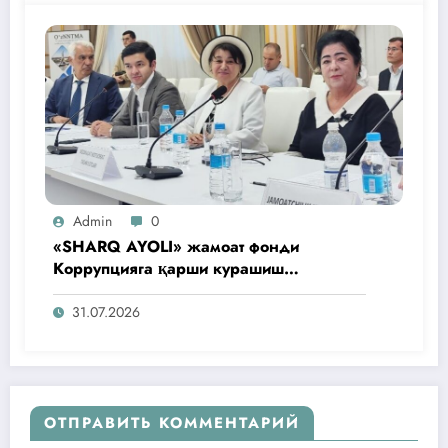
Admin
0
«SHARQ AYOLI» жамоат фонди
Коррупцияга қарши курашиш
агентлигидаги жамоат эшитувида
ташаббусларини тақдим этди
31.07.2026
ОТПРАВИТЬ КОММЕНТАРИЙ