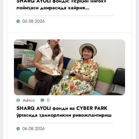
SHARQ AYOLI фонди: «Ёрқин нигох»
лойиҳаси доирасида хайрия
операциялари ўтказилади
06.08.2026
Admin
0
SHARQ AYOLI фонди ва CYBER PARK
ўртасида ҳамкорликни ривожлантириш
06.08.2026