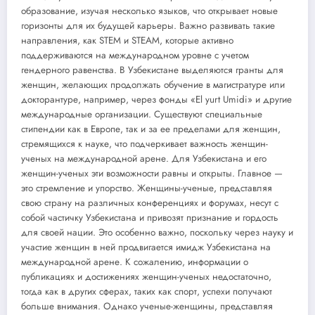
образование, изучая несколько языков, что открывает новые
горизонты для их будущей карьеры. Важно развивать такие
направления, как STEM и STEAM, которые активно
поддерживаются на международном уровне с учетом
гендерного равенства. В Узбекистане выделяются гранты для
женщин, желающих продолжать обучение в магистратуре или
докторантуре, например, через фонды «El yurt Umidi» и другие
международные организации. Существуют специальные
стипендии как в Европе, так и за ее пределами для женщин,
стремящихся к науке, что подчеркивает важность женщин-
ученых на международной арене. Для Узбекистана и его
женщин-ученых эти возможности равны и открыты. Главное —
это стремление и упорство. Женщины-ученые, представляя
свою страну на различных конференциях и форумах, несут с
собой частичку Узбекистана и привозят признание и гордость
для своей нации. Это особенно важно, поскольку через науку и
участие женщин в ней продвигается имидж Узбекистана на
международной арене. К сожалению, информации о
публикациях и достижениях женщин-ученых недостаточно,
тогда как в других сферах, таких как спорт, успехи получают
больше внимания. Однако ученые-женщины, представляя