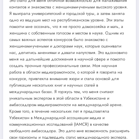
Это стало для меня отличной возможностью для налаживания
контактов и знакомства с женщинами-учеными высокого уровня.
Я выиграла университетский и городской туры, а затем заняла
одно из ведущих мест на республиканском уровне. Эти этапы
помогли мне осознать, что я не просто домохозяйка и мать, а
женщина с собственным голосом и местом в науке. Одним из
самых важных аспектов конкурсов было знакомство с
женщинами-учеными и докторами наук, которые оценивали
нас, делились мнениями и давали напутствия. Это вдохновило
меня на дальнейшие достижения в научной сфере и помогло
создать прочные профессиональные связи. Моя научная
работа в области медиаграмотности, о которой я говорила на
конкурсе, привлекла внимание жюри и стала основой для
публикации нескольких книг и научных статей в
международных базах. Я горжусь тем, что меня считают
уникальным экспертом в этой области в Узбекистане и
амбассадором медиаграмотности на международной арене.
Кроме того, в течение нескольких лет я представляла
Узбекистан в Международной ассоциации медиа и
коммуникационных исследований (IAMCR) в качестве
свободного амбассадора. Это дало мне возможность расширить
свои горизонты и подтвердить статус международного эксперта.