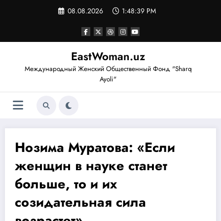
Перейти
08.08.2026
1:48:40 PM
к
содержимому
EastWoman.uz
Международный Женский Общественный Фонд "Sharq
Ayoli"
Нозима Муратова: «Если
женщин в науке станет
больше, то и их
созидательная сила
возрастет»