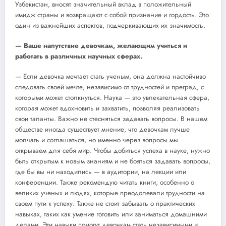
Узбекистан, вносят значительный вклад в положительный
имидж страны и возвращают с собой признание и гордость. Это
один из важнейших аспектов, подчеркивающих их значимость.
— Ваше напутствие девочкам, желающим учиться и
работать в различных научных сферах.
— Если девочка мечтает стать ученым, она должна настойчиво
следовать своей мечте, независимо от трудностей и преград, с
которыми может столкнуться. Наука — это увлекательная сфера,
которая может вдохновить и захватить, позволяя реализовать
свои таланты. Важно не стесняться задавать вопросы. В нашем
обществе иногда существует мнение, что девочкам лучше
молчать и соглашаться, но именно через вопросы мы
открываем для себя мир. Чтобы добиться успеха в науке, нужно
быть открытым к новым знаниям и не бояться задавать вопросы,
где бы вы ни находились — в аудитории, на лекции или
конференции. Также рекомендую читать книги, особенно о
великих ученых и людях, которые преодолевали трудности на
своем пути к успеху. Также не стоит забывать о практических
навыках, таких как умение готовить или заниматься домашними
делами. Эти навыки помогут девочкам стать независимыми и