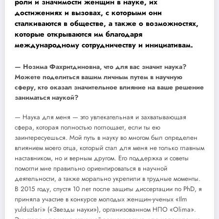
роли и значимости женщин в науке, их
достижениях и вызовах, с которыми они
сталкиваются в обществе, а также о возможностях,
которые открываются им благодаря
международному сотрудничеству и инициативам.
— Нозима Фахритдиновна, что для вас значит наука?
Можете поделиться вашим личным путем в научную
сферу, кто оказал значительное влияние на ваше решение
заниматься наукой?
— Наука для меня — это увлекательная и захватывающая
сфера, которая полностью поглощает, если ты ею
заинтересуешься. Мой путь в науку во многом был определен
влиянием моего отца, который стал для меня не только главным
наставником, но и верным другом. Его поддержка и советы
помогли мне правильно ориентироваться в научной
деятельности, а также морально укрепили в трудные моменты.
В 2015 году, спустя 10 лет после защиты диссертации по PhD, я
приняла участие в конкурсе молодых женщин-ученых «Ilm
yulduzlari» («Звезды науки»), организованном НПО «Olima».