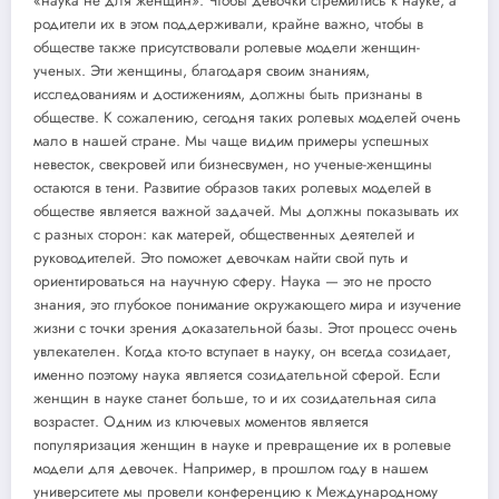
«наука не для женщин». Чтобы девочки стремились к науке, а
родители их в этом поддерживали, крайне важно, чтобы в
обществе также присутствовали ролевые модели женщин-
ученых. Эти женщины, благодаря своим знаниям,
исследованиям и достижениям, должны быть признаны в
обществе. К сожалению, сегодня таких ролевых моделей очень
мало в нашей стране. Мы чаще видим примеры успешных
невесток, свекровей или бизнесвумен, но ученые-женщины
остаются в тени. Развитие образов таких ролевых моделей в
обществе является важной задачей. Мы должны показывать их
с разных сторон: как матерей, общественных деятелей и
руководителей. Это поможет девочкам найти свой путь и
ориентироваться на научную сферу. Наука — это не просто
знания, это глубокое понимание окружающего мира и изучение
жизни с точки зрения доказательной базы. Этот процесс очень
увлекателен. Когда кто-то вступает в науку, он всегда созидает,
именно поэтому наука является созидательной сферой. Если
женщин в науке станет больше, то и их созидательная сила
возрастет. Одним из ключевых моментов является
популяризация женщин в науке и превращение их в ролевые
модели для девочек. Например, в прошлом году в нашем
университете мы провели конференцию к Международному