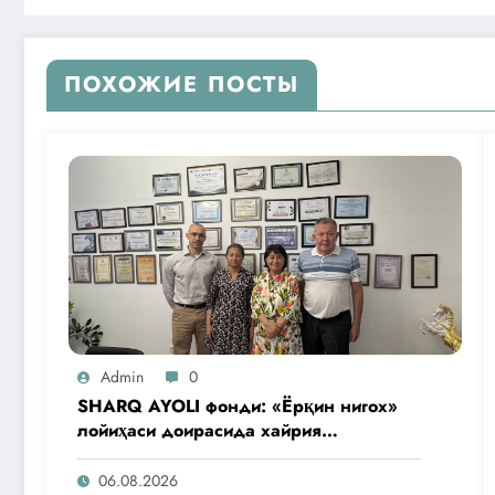
ПОХОЖИЕ ПОСТЫ
Admin
0
SHARQ AYOLI фонди: «Ёрқин нигох»
лойиҳаси доирасида хайрия
операциялари ўтказилади
06.08.2026