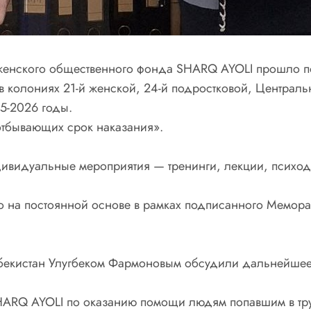
женского общественного фонда SHARQ AYOLI прошло 
 колониях 21-й женской, 24-й подростковой, Централ
25-2026 годы.
отбывающих срок наказания».
ивидуальные мероприятия — тренинги, лекции, психоди
но на постоянной основе в рамках подписанного Ме
екистан Улугбеком Фармоновым обсудили дальнейшее 
SHARQ AYOLI по оказанию помощи людям попавшим в т