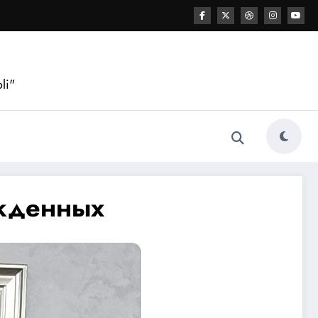
li"
ужденных