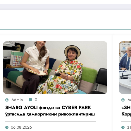
Admin
0
A
SHARQ AYOLI фонди ва CYBER PARK
«SH
ўртасида ҳамкорликни ривожлантириш
Кор
аге
таш
06.08.2026
31