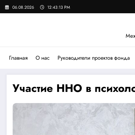
Перейти
06.08.2026
12:43:15 PM
к
содержимому
Меж
Главная
О нас
Руководители проектов фонда
Участие ННО в психол