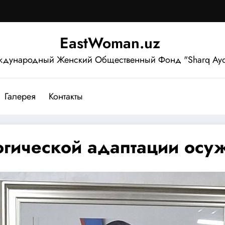
EastWoman.uz
дународный Женский Общественный Фонд "Sharq Ayo
Галерея
Контакты
огической адаптации ос