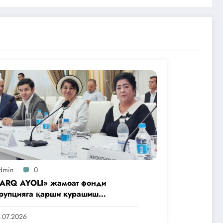
dmin
0
ARQ AYOLI» жамоат фонди
рупцияга қарши курашиш
нтлигидаги жамоат эшитувида
аббусларини тақдим этди
.07.2026