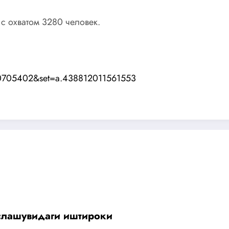
 с охватом 3280 человек.
00705402&set=a.438812011561553
слашувидаги иштироки