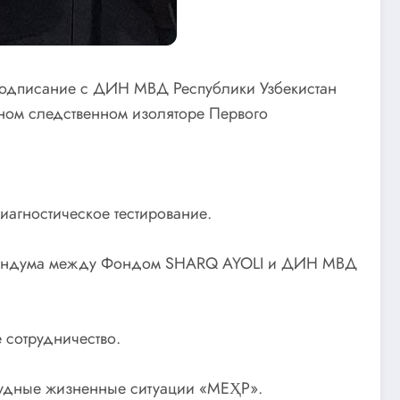
подписание с ДИН МВД Республики Узбекистан
ьном следственном изоляторе Первого
агностическое тестирование.
морандума между Фондом SHARQ AYOLI и ДИН МВД
сотрудничество.
рудные жизненные ситуации «МЕҲР».