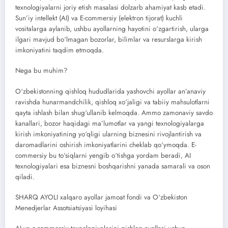
texnologiyalarni joriy etish masalasi dolzarb ahamiyat kasb etadi.
Sun’iy intellekt (AI) va E-commersiy (elektron tijorat) kuchli
vositalarga aylanib, ushbu ayollarning hayotini o‘zgartirish, ularga
ilgari mavjud bo‘lmagan bozorlar, bilimlar va resurslarga kirish
imkoniyatini taqdim etmoqda.
Nega bu muhim?
O‘zbekistonning qishloq hududlarida yashovchi ayollar an’anaviy
ravishda hunarmandchilik, qishloq xo‘jaligi va tabiiy mahsulotlarni
qayta ishlash bilan shug‘ullanib kelmoqda. Ammo zamonaviy savdo
kanallari, bozor haqidagi ma’lumotlar va yangi texnologiyalarga
kirish imkoniyatining yo‘qligi ularning biznesini rivojlantirish va
daromadlarini oshirish imkoniyatlarini cheklab qo‘ymoqda. E-
commersiy bu to‘siqlarni yengib o‘tishga yordam beradi, AI
texnologiyalari esa biznesni boshqarishni yanada samarali va oson
qiladi.
SHARQ AYOLI xalqaro ayollar jamoat fondi va O‘zbekiston
Menedjerlar Assotsiatsiyasi loyihasi