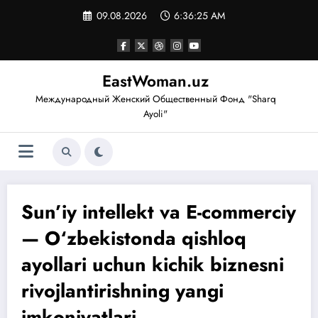
Перейти
09.08.2026
6:36:25 AM
к
содержимому
EastWoman.uz
Международный Женский Общественный Фонд "Sharq
Ayoli"
Sun’iy intellekt va E-commerciy
— O‘zbekistonda qishloq
ayollari uchun kichik biznesni
rivojlantirishning yangi
imkoniyatlari