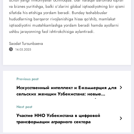
uchun yangi imkoniyatlar ochmoqda. Ular nafaqat daromad topish
va biznes yuritishga, balki o‘zlarini global iqtisodiyotning bir qismi
sifatida his etishiga yordam beradi. Bunday tashabbuslar
hududlarning barqaror rivojlanishiga hissa qo‘shib, mamlakat
iqtisodiyotini mustahkamlashga yordam beradi hamda ayollarni
ushbu jarayonning faol ishtirokchisiga aylantiradi.
Saodat Tursunbaeva
14.03.2025
Previous post
Искусственный интеллект и Е-коммерция для
сельских женщин Узбекистана: новые
возможности для развития малого бизнеса
Next post
Участие ННО Узбекистана в цифровой
трансформации аграрного сектора