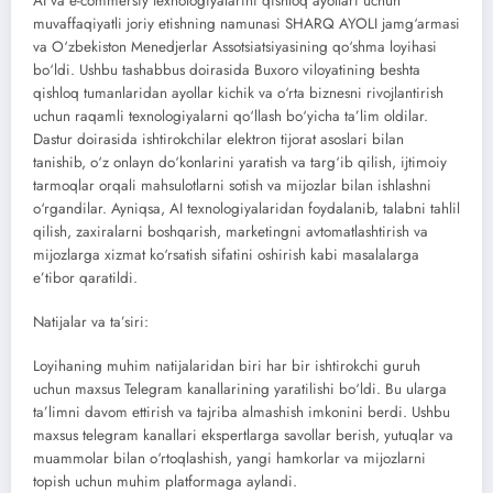
AI va e-commersiy texnologiyalarini qishloq ayollari uchun
muvaffaqiyatli joriy etishning namunasi SHARQ AYOLI jamg‘armasi
va O‘zbekiston Menedjerlar Assotsiatsiyasining qo‘shma loyihasi
bo‘ldi. Ushbu tashabbus doirasida Buxoro viloyatining beshta
qishloq tumanlaridan ayollar kichik va o‘rta biznesni rivojlantirish
uchun raqamli texnologiyalarni qo‘llash bo‘yicha ta’lim oldilar.
Dastur doirasida ishtirokchilar elektron tijorat asoslari bilan
tanishib, o‘z onlayn do‘konlarini yaratish va targ‘ib qilish, ijtimoiy
tarmoqlar orqali mahsulotlarni sotish va mijozlar bilan ishlashni
o‘rgandilar. Ayniqsa, AI texnologiyalaridan foydalanib, talabni tahlil
qilish, zaxiralarni boshqarish, marketingni avtomatlashtirish va
mijozlarga xizmat ko‘rsatish sifatini oshirish kabi masalalarga
e’tibor qaratildi.
Natijalar va ta’siri:
Loyihaning muhim natijalaridan biri har bir ishtirokchi guruh
uchun maxsus Telegram kanallarining yaratilishi bo‘ldi. Bu ularga
ta’limni davom ettirish va tajriba almashish imkonini berdi. Ushbu
maxsus telegram kanallari ekspertlarga savollar berish, yutuqlar va
muammolar bilan o‘rtoqlashish, yangi hamkorlar va mijozlarni
topish uchun muhim platformaga aylandi.