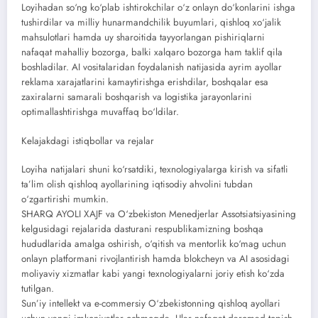
Loyihadan so‘ng ko‘plab ishtirokchilar o‘z onlayn do‘konlarini ishga
tushirdilar va milliy hunarmandchilik buyumlari, qishloq xo‘jalik
mahsulotlari hamda uy sharoitida tayyorlangan pishiriqlarni
nafaqat mahalliy bozorga, balki xalqaro bozorga ham taklif qila
boshladilar. AI vositalaridan foydalanish natijasida ayrim ayollar
reklama xarajatlarini kamaytirishga erishdilar, boshqalar esa
zaxiralarni samarali boshqarish va logistika jarayonlarini
optimallashtirishga muvaffaq bo‘ldilar.
Kelajakdagi istiqbollar va rejalar
Loyiha natijalari shuni ko‘rsatdiki, texnologiyalarga kirish va sifatli
ta’lim olish qishloq ayollarining iqtisodiy ahvolini tubdan
o‘zgartirishi mumkin.
SHARQ AYOLI XAJF va O‘zbekiston Menedjerlar Assotsiatsiyasining
kelgusidagi rejalarida dasturani respublikamizning boshqa
hududlarida amalga oshirish, o‘qitish va mentorlik ko‘mag uchun
onlayn platformani rivojlantirish hamda blokcheyn va AI asosidagi
moliyaviy xizmatlar kabi yangi texnologiyalarni joriy etish ko‘zda
tutilgan.
Sun’iy intellekt va e-commersiy O‘zbekistonning qishloq ayollari