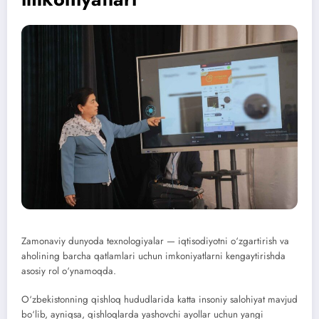
Zamonaviy dunyoda texnologiyalar — iqtisodiyotni o‘zgartirish va
aholining barcha qatlamlari uchun imkoniyatlarni kengaytirishda
asosiy rol o‘ynamoqda.
O‘zbekistonning qishloq hududlarida katta insoniy salohiyat mavjud
bo‘lib, ayniqsa, qishloqlarda yashovchi ayollar uchun yangi