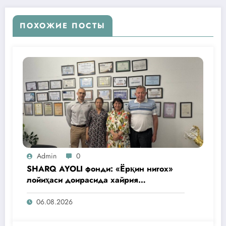
ПОХОЖИЕ ПОСТЫ
Admin
0
SHARQ AYOLI фонди: «Ёрқин нигох»
лойиҳаси доирасида хайрия
операциялари ўтказилади
06.08.2026