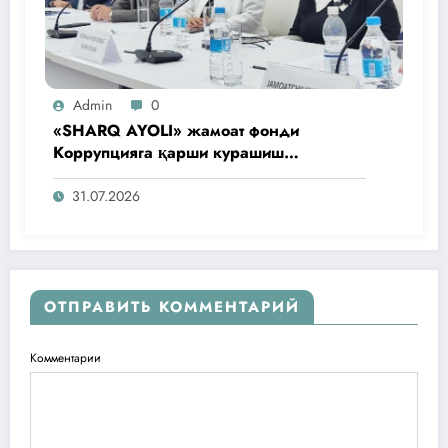
Admin
0
«SHARQ AYOLI» жамоат фонди
Коррупцияга қарши курашиш
агентлигидаги жамоат эшитувида
ташаббусларини тақдим этди
31.07.2026
ОТПРАВИТЬ КОММЕНТАРИЙ
Комментарии