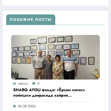
ПОХОЖИЕ ПОСТЫ
Admin
0
SHARQ AYOLI фонди: «Ёрқин нигох»
лойиҳаси доирасида хайрия
операциялари ўтказилади
06.08.2026