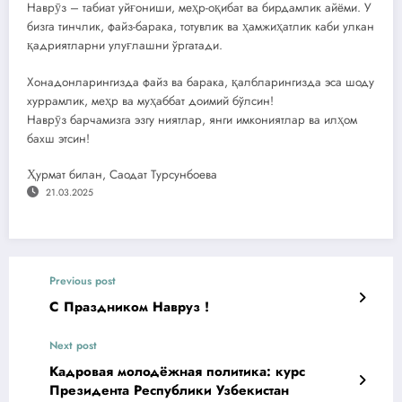
Наврӯз – табиат уйғониши, меҳр-оқибат ва бирдамлик айёми. У
бизга тинчлик, файз-барака, тотувлик ва ҳамжиҳатлик каби улкан
қадриятларни улуғлашни ўргатади.
Хонадонларингизда файз ва барака, қалбларингизда эса шоду
хуррамлик, меҳр ва муҳаббат доимий бўлсин!
Наврӯз барчамизга эзгу ниятлар, янги имкониятлар ва илҳом
бахш этсин!
Ҳурмат билан, Саодат Турсунбоева
21.03.2025
Previous post
С Праздником Навруз !
Next post
Кадровая молодёжная политика: курс
Президента Республики Узбекистан