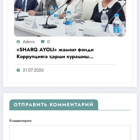
Admin
0
«SHARQ AYOLI» жамоат фонди
Коррупцияга қарши курашиш
агентлигидаги жамоат эшитувида
ташаббусларини тақдим этди
31.07.2026
ОТПРАВИТЬ КОММЕНТАРИЙ
Комментарии