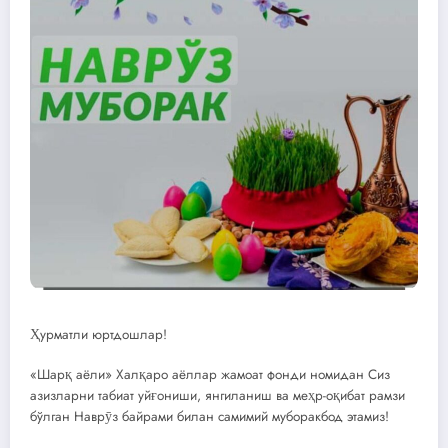
Ҳурматли юртдошлар!
«Шарқ аёли» Халқаро аёллар жамоат фонди номидан Сиз
азизларни табиат уйғониши, янгиланиш ва меҳр-оқибат рамзи
бўлган Наврӯз байрами билан самимий муборакбод этамиз!