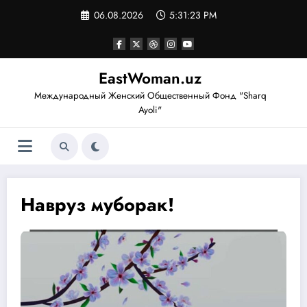
Перейти
06.08.2026
5:31:24 PM
к
содержимому
EastWoman.uz
Международный Женский Общественный Фонд "Sharq
Ayoli"
Навруз муборак!