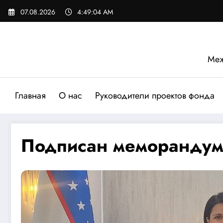
Перейти
07.08.2026
4:49:05 AM
к
содержимому
Меж
Главная
О нас
Руководители проектов фонда
Подписан меморандум 