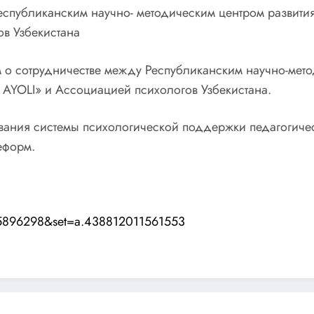
еспубликанским научно- методическим центром разви
в Узбекистана
 о сотрудничестве между Республиканским научно-мето
OLI» и Ассоциацией психологов Узбекистана.
ния системы психологической поддержки педагогичес
еформ.
05896298&set=a.438812011561553