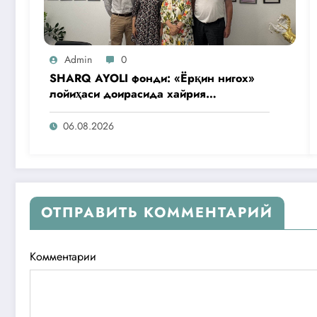
Admin
0
SHARQ AYOLI фонди: «Ёрқин нигох»
лойиҳаси доирасида хайрия
операциялари ўтказилади
06.08.2026
ОТПРАВИТЬ КОММЕНТАРИЙ
Комментарии