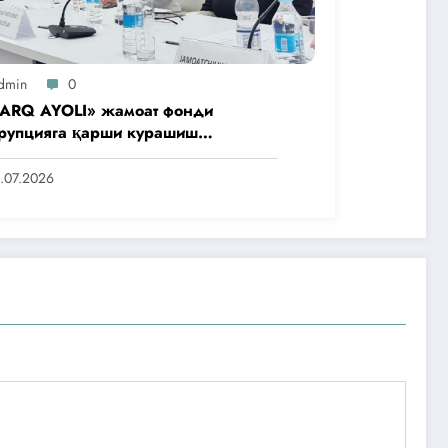
dmin
0
ARQ AYOLI» жамоат фонди
рупцияга қарши курашиш
нтлигидаги жамоат эшитувида
аббусларини тақдим этди
.07.2026