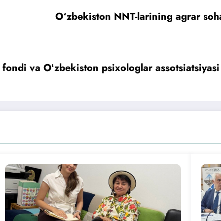
O‘zbekiston NNT-larining agrar soha
ondi va Oʻzbekiston psixologlar assotsiatsiya