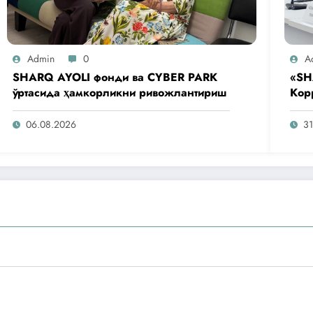
Admin
0
A
SHARQ AYOLI фонди ва CYBER PARK
«SH
ўртасида ҳамкорликни ривожлантириш
Кор
аге
таш
06.08.2026
31