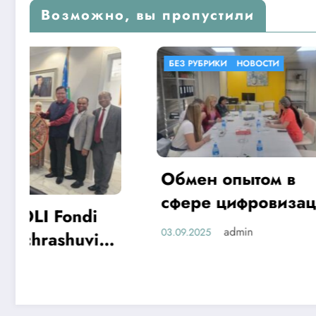
Возможно, вы пропустили
БЕЗ РУБРИКИ
НОВОСТИ
БЕЗ РУБР
Обмен опытом в
«SHA
сфере цифровизации
жамоа
здравоохранения
admin
03.09.2025
таъли
28.06.2025
халқа
тўғри