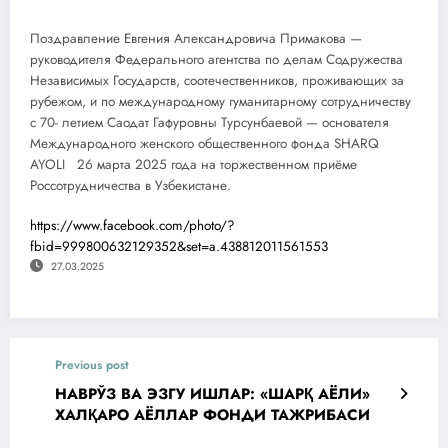
Поздравление Евгения Александровича Примакова —
руководителя Федерального агентства по делам Содружества
Независимых Государств, соотечественников, проживающих за
рубежом, и по международному гуманитарному сотрудничеству
с 70- летием Саодат Гафуровны Турсунбаевой — основателя
Международного женского общественного фонда SHARQ
AYOLI 26 марта 2025 года на торжественном приёме
Россотрудничества в Узбекистане.
https://www.facebook.com/photo/?
fbid=999800632129352&set=a.438812011561553
27.03.2025
Previous post
НАВРЎЗ ВА ЭЗГУ ИШЛАР: «ШАРҚ АЁЛИ»
ХАЛҚАРО АЁЛЛАР ФОНДИ ТАЖРИБАСИ