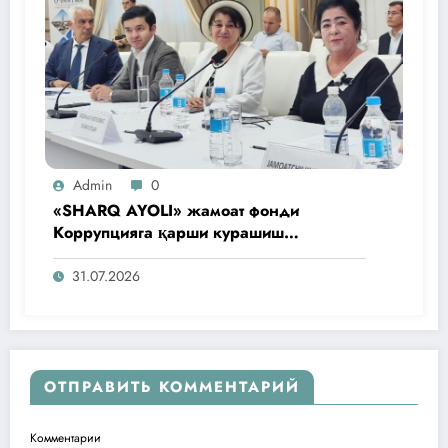
Admin
0
«SHARQ AYOLI» жамоат фонди
Коррупцияга қарши курашиш
агентлигидаги жамоат эшитувида
ташаббусларини тақдим этди
31.07.2026
ОТПРАВИТЬ КОММЕНТАРИЙ
Комментарии