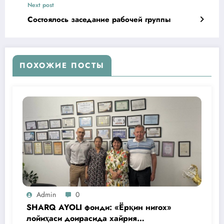
Next post
Состоялось заседание рабочей группы
ПОХОЖИЕ ПОСТЫ
Admin
0
SHARQ AYOLI фонди: «Ёрқин нигох»
лойиҳаси доирасида хайрия