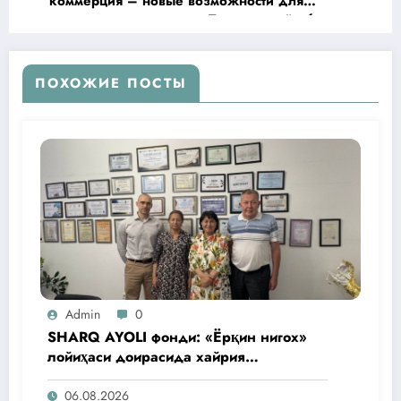
коммерция – новые возможности для
сельских женщин» — в Ташкентской области
стартовали семинары-тренинги
ПОХОЖИЕ ПОСТЫ
Admin
0
SHARQ AYOLI фонди: «Ёрқин нигох»
лойиҳаси доирасида хайрия
операциялари ўтказилади
06.08.2026