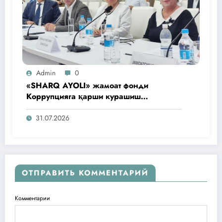
Admin
0
«SHARQ AYOLI» жамоат фонди
Коррупцияга қарши курашиш
агентлигидаги жамоат эшитувида
ташаббусларини тақдим этди
31.07.2026
ОТПРАВИТЬ КОММЕНТАРИЙ
Комментарии