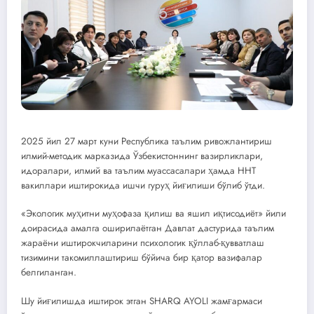
2025 йил 27 март куни Республика таълим ривожлантириш
илмий-методик марказида Ўзбекистоннинг вазирликлари,
идоралари, илмий ва таълим муассасалари ҳамда ННТ
вакиллари иштирокида ишчи гуруҳ йиғилиши бўлиб ўтди.
«Экологик муҳитни муҳофаза қилиш ва яшил иқтисодиёт» йили
доирасида амалга оширилаётган Давлат дастурида таълим
жараёни иштирокчиларини психологик қўллаб-қувватлаш
тизимини такомиллаштириш бўйича бир қатор вазифалар
белгиланган.
Шу йиғилишда иштирок этган SHARQ AYOLI жамғармаси