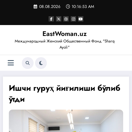
Перейти
08.08.2026
10:16:54 AM
к
содержимому
EastWoman.uz
Международный Женский Общественный Фонд "Sharq
Ayoli"
Ишчи гуруҳ йиғилиши бўлиб
ўтди