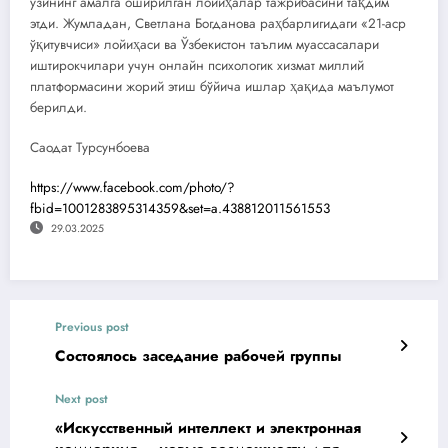
ўзининг амалга оширилган лойиҳалар тажрибасини тақдим
этди. Жумладан, Светлана Богданова раҳбарлигидаги «21-аср
ўқитувчиси» лойиҳаси ва Ўзбекистон таълим муассасалари
иштирокчилари учун онлайн психологик хизмат миллий
платформасини жорий этиш бўйича ишлар ҳақида маълумот
берилди.
Саодат Турсунбоева
https://www.facebook.com/photo/?
fbid=1001283895314359&set=a.438812011561553
29.03.2025
Previous post
Состоялось заседание рабочей группы
Next post
«Искусственный интеллект и электронная