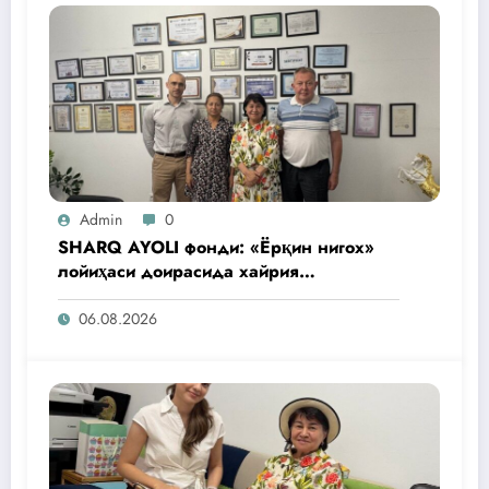
Admin
0
SHARQ AYOLI фонди: «Ёрқин нигох»
лойиҳаси доирасида хайрия
операциялари ўтказилади
06.08.2026