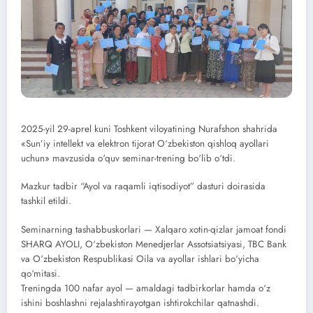
2025-yil 29-aprel kuni Toshkent viloyatining Nurafshon shahrida
«Sun’iy intellekt va elektron tijorat O‘zbekiston qishloq ayollari
uchun» mavzusida o‘quv seminar-trening bo‘lib o‘tdi.
Mazkur tadbir “Ayol va raqamli iqtisodiyot” dasturi doirasida
tashkil etildi.
Seminarning tashabbuskorlari — Xalqaro xotin-qizlar jamoat fondi
SHARQ AYOLI, O‘zbekiston Menedjerlar Assotsiatsiyasi, TBC Bank
va O‘zbekiston Respublikasi Oila va ayollar ishlari bo‘yicha
qo‘mitasi.
Treningda 100 nafar ayol — amaldagi tadbirkorlar hamda o‘z
ishini boshlashni rejalashtirayotgan ishtirokchilar qatnashdi.