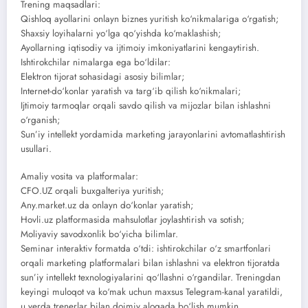
Trening maqsadlari:
Qishloq ayollarini onlayn biznes yuritish ko‘nikmalariga o‘rgatish;
Shaxsiy loyihalarni yo‘lga qo‘yishda ko‘maklashish;
Ayollarning iqtisodiy va ijtimoiy imkoniyatlarini kengaytirish.
Ishtirokchilar nimalarga ega bo‘ldilar:
Elektron tijorat sohasidagi asosiy bilimlar;
Internet-do‘konlar yaratish va targ‘ib qilish ko‘nikmalari;
Ijtimoiy tarmoqlar orqali savdo qilish va mijozlar bilan ishlashni
o‘rganish;
Sun’iy intellekt yordamida marketing jarayonlarini avtomatlashtirish
usullari.
Amaliy vosita va platformalar:
CFO.UZ orqali buxgalteriya yuritish;
Any.market.uz da onlayn do‘konlar yaratish;
Hovli.uz platformasida mahsulotlar joylashtirish va sotish;
Moliyaviy savodxonlik bo‘yicha bilimlar.
Seminar interaktiv formatda o‘tdi: ishtirokchilar o‘z smartfonlari
orqali marketing platformalari bilan ishlashni va elektron tijoratda
sun’iy intellekt texnologiyalarini qo‘llashni o‘rgandilar. Treningdan
keyingi muloqot va ko‘mak uchun maxsus Telegram-kanal yaratildi,
u yerda trenerlar bilan doimiy aloqada bo‘lish mumkin.