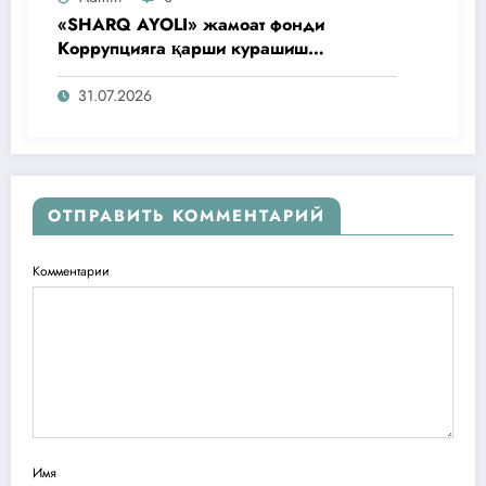
«SHARQ AYOLI» жамоат фонди
Коррупцияга қарши курашиш
агентлигидаги жамоат эшитувида
ташаббусларини тақдим этди
31.07.2026
ОТПРАВИТЬ КОММЕНТАРИЙ
Комментарии
Имя