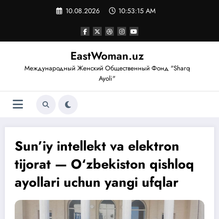
Перейти
10.08.2026
10:53:16 AM
к
содержимому
EastWoman.uz
Международный Женский Общественный Фонд "Sharq
Ayoli"
Sun’iy intellekt va elektron
tijorat — O‘zbekiston qishloq
ayollari uchun yangi ufqlar