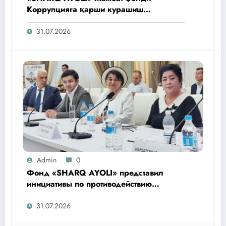
Коррупцияга қарши курашиш
агентлигидаги жамоат эшитувида
ташаббусларини тақдим этди
31.07.2026
Admin
0
Фонд «SHARQ AYOLI» представил
инициативы по противодействию
коррупции на общественном слушании
в Агентстве
31.07.2026