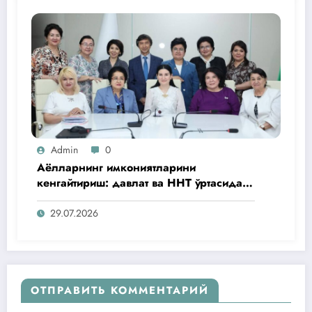
Admin
0
Аёлларнинг имкониятларини
кенгайтириш: давлат ва ННТ ўртасида
мулоқот/ Расширение возможностей
женщин: диалог государства и ННО
29.07.2026
ОТПРАВИТЬ КОММЕНТАРИЙ