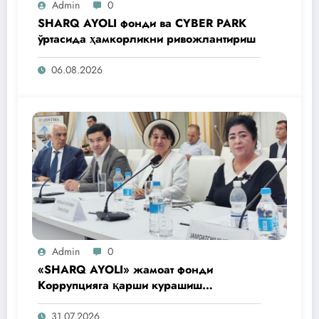
Admin
0
SHARQ AYOLI фонди ва CYBER PARK
ўртасида ҳамкорликни ривожлантириш
06.08.2026
Admin
0
«SHARQ AYOLI» жамоат фонди
Коррупцияга қарши курашиш
агентлигидаги жамоат эшитувида
ташаббусларини тақдим этди
31.07.2026