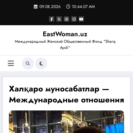
Перейти
09.08.2026
10:44:08 AM
к
содержимому
EastWoman.uz
Международный Женский Общественный Фонд "Sharq
Ayoli"
Халқаро муносабатлар —
Международные отношения