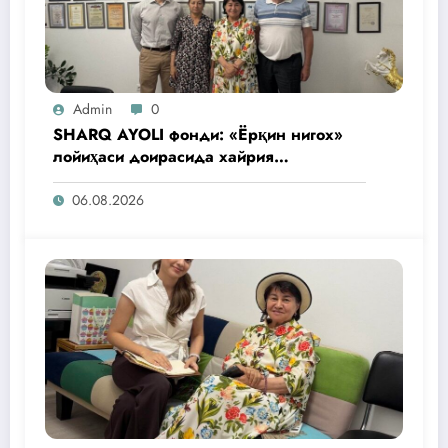
Admin
0
SHARQ AYOLI фонди: «Ёрқин нигох»
лойиҳаси доирасида хайрия
операциялари ўтказилади
06.08.2026