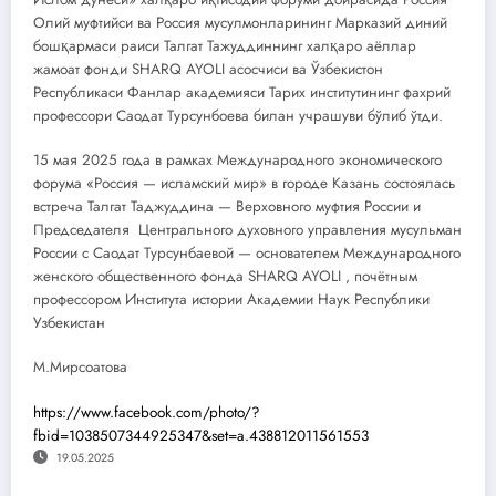
Олий муфтийси ва Россия мусулмонларининг Марказий диний
бошқармаси раиси Талгат Тажуддиннинг халқаро аёллар
жамоат фонди SHARQ AYOLI асосчиси ва Ўзбекистон
Республикаси Фанлар академияси Тарих институтининг фахрий
профессори Саодат Турсунбоева билан учрашуви бўлиб ўтди.
15 мая 2025 года в рамках Международного экономического
форума «Россия — исламский мир» в городе Казань состоялась
встреча Талгат Таджуддина — Верховного муфтия России и
Председателя Центрального духовного управления мусульман
России с Саодат Турсунбаевой — основателем Международного
женского общественного фонда SHARQ AYOLI , почётным
профессором Института истории Академии Наук Республики
Узбекистан
М.Мирсоатова
https://www.facebook.com/photo/?
fbid=1038507344925347&set=a.438812011561553
19.05.2025