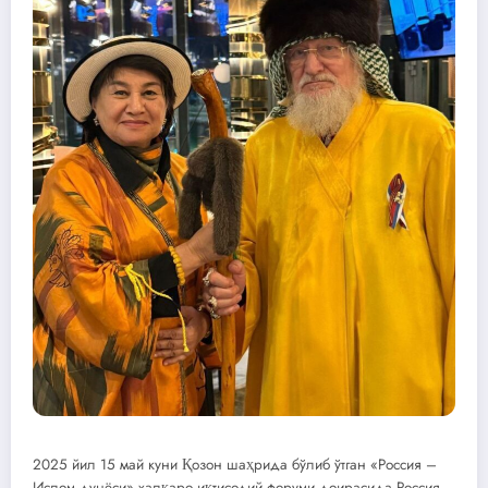
2025 йил 15 май куни Қозон шаҳрида бўлиб ўтган «Россия –
Ислом дунёси» халқаро иқтисодий форуми доирасида Россия