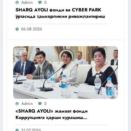
Admin
0
SHARQ AYOLI фонди ва CYBER PARK
ўртасида ҳамкорликни ривожлантириш
06.08.2026
Admin
0
«SHARQ AYOLI» жамоат фонди
Коррупцияга қарши курашиш
агентлигидаги жамоат эшитувида
ташаббусларини тақдим этди
31.07.2026