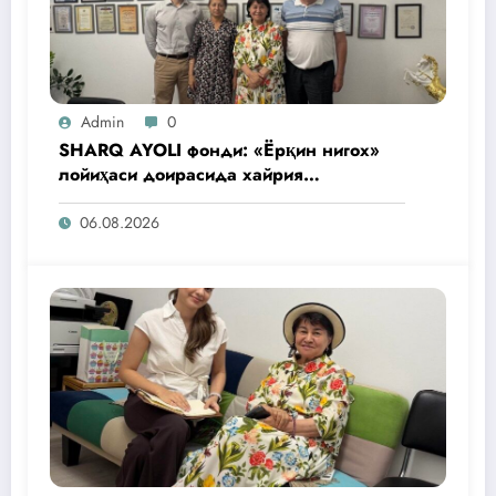
Admin
0
SHARQ AYOLI фонди: «Ёрқин нигох»
лойиҳаси доирасида хайрия
операциялари ўтказилади
06.08.2026