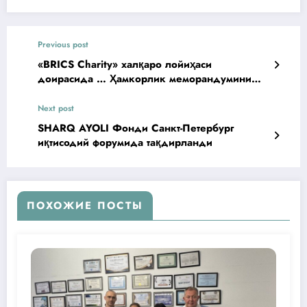
Previous post
«BRICS Charity» халқаро лойиҳаси
доирасида … Ҳамкорлик меморандумини
имзоланди.
Next post
SHARQ AYOLI Фонди Санкт-Петербург
иқтисодий форумида тақдирланди
ПОХОЖИЕ ПОСТЫ