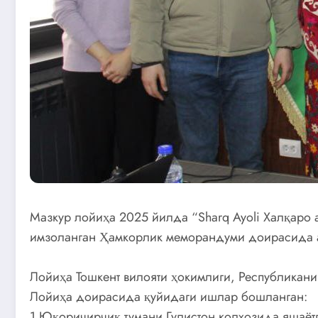
Мазкур лойиҳа 2025 йилда “Sharq Ayoli Халқаро 
имзоланган Ҳамкорлик меморандуми доирасида 
Лойиҳа Тошкент вилояти ҳокимлиги, Республикан
Лойиҳа доирасида қуйидаги ишлар бошланган:
1.Юқоричирчиқ тумани Гулистон колхозида яшаётг