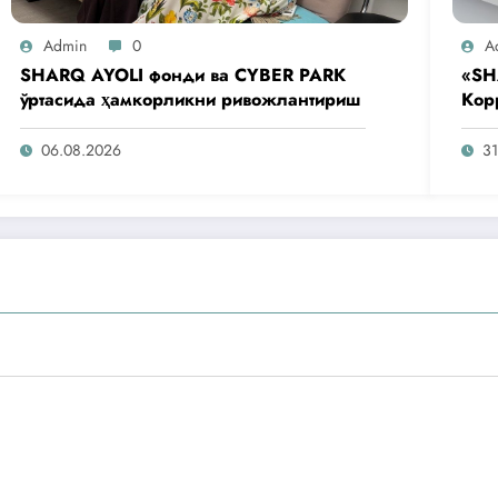
Admin
0
A
SHARQ AYOLI фонди ва CYBER PARK
«SH
ўртасида ҳамкорликни ривожлантириш
Кор
аге
таш
06.08.2026
31