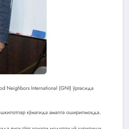
Neighbors International (GNI) ўртасида
ашкилотлар кўмагида амалга оширилмоқда.
ида янги тўрт хонали модулли уй қурилиши