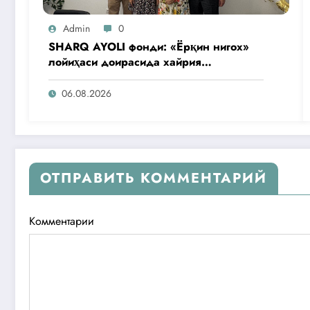
Admin
0
SHARQ AYOLI фонди: «Ёрқин нигох»
лойиҳаси доирасида хайрия
операциялари ўтказилади
06.08.2026
ОТПРАВИТЬ КОММЕНТАРИЙ
Комментарии