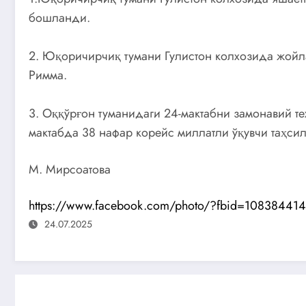
бошланди.
2. Юқоричирчиқ тумани Гулистон колхозида жойл
Римма.
3. Оққўрғон туманидаги 24-мактабни замонавий 
мактабда 38 нафар корейс миллатли ўқувчи таҳси
М. Мирсоатова
https://www.facebook.com/photo/?fbid=1083844
24.07.2025