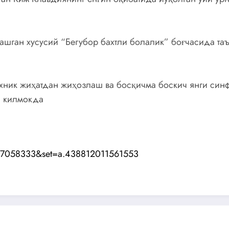
ашган хусусий “Бегубор бахтли болалик” боғчасида 
техник жиҳатдан жиҳозлаш ва босқичма боскич янги си
л килмокда
147058333&set=a.438812011561553