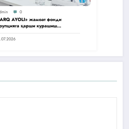
dmin
0
ARQ AYOLI» жамоат фонди
рупцияга қарши курашиш
нтлигидаги жамоат эшитувида
аббусларини тақдим этди
.07.2026