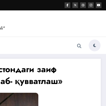
li"
стондаги заиф
аб- қувватлаш»