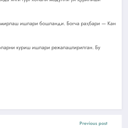
таъмирлаш ишлари бошланди. Боғча раҳбари — Кан
нфларни куриш ишлари режалаштирилган. Бу
Previous post