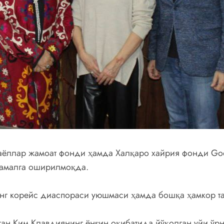
аёллар жамоат фонди ҳамда Халқаро хайрия фонди Good 
амалга оширилмоқда.
инг корейс диаспораси уюшмаси ҳамда бошқа ҳамкор т
ан Ким Клавдиянинг ёнғин оқибатида йўқолган уйи ўрн