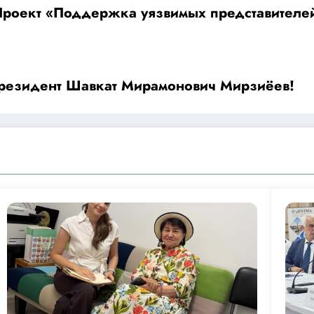
Проект «Поддержка уязвимых представителей
резидент Шавкат Мирамонович Мирзиёев!