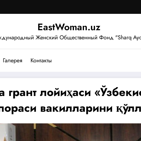
EastWoman.uz
дународный Женский Общественный Фонд "Sharq Ayo
Галерея
Контакты
а грант лойиҳаси «Ўзбеки
пораси вакилларини қўлл