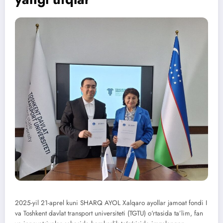
2025-yil 21-aprel kuni SHARQ AYOL Xalqaro ayollar jamoat fondi I
va Toshkent davlat transport universiteti (TGTU) o‘rtasida ta’lim, fan