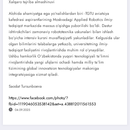
Xalqaro tajriba almashinuvi
Alohida ahamiyatga ega yo‘nalishlardan biri -TGTU aviatsiya
kafedrasi aspirantlarining Moskvadagi Applied Robotics ilmiy-
tadqiqot markazida maxsus o‘qishga yuborilishi bo‘ldi. Dastur
ishtirokchilari zamonaviy robototexnika uskunalari bilan ishlash
bo‘yicha intensiv kursni muvaffaqiyatli yakunladilar. Kelgusida ular
olgan bilimlarini talabalarga yetkazib, universitetning ilmiy-
tadqiqot faoliyatini rivojlantirishda muhim rol o‘ynaydilar.
Ushbu hamkorlik O‘zbekistonda yuqori texnologiyali ta’limni
rivojlantirishda yangi ufqlarni ochadi hamda milliy ta’lim
tizimining global innovatsion texnologiyalar makoniga
integratsiyasiga xizmat qiladi.
Saodat Tursunbоeva
https://www.facebook.com/photo/?
fbid=1119046053538142&set=a.438812011561553
04.09.2025