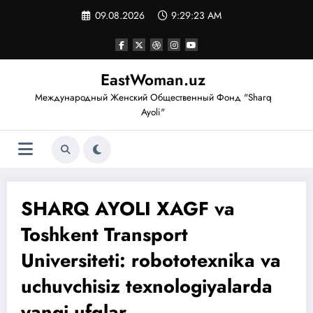
Перейти
09.08.2026
9:29:23 AM
к
содержимому
EastWoman.uz
Международный Женский Общественный Фонд "Sharq
Ayoli"
SHARQ AYOLI ХAGF va
Toshkent Transport
Universiteti: robototexnika va
uchuvchisiz texnologiyalarda
yangi ufqlar