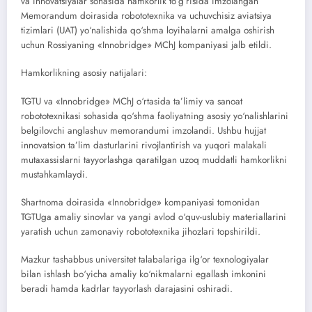
va innovatsiyalar sohasida hamkorlik to‘g‘risida imzolangan
Memorandum doirasida robototexnika va uchuvchisiz aviatsiya
tizimlari (UAT) yo‘nalishida qo‘shma loyihalarni amalga oshirish
uchun Rossiyaning «Innobridge» MChJ kompaniyasi jalb etildi.
Hamkorlikning asosiy natijalari:
TGTU va «Innobridge» MChJ o‘rtasida ta’limiy va sanoat
robototexnikasi sohasida qo‘shma faoliyatning asosiy yo‘nalishlarini
belgilovchi anglashuv memorandumi imzolandi. Ushbu hujjat
innovatsion ta’lim dasturlarini rivojlantirish va yuqori malakali
mutaxassislarni tayyorlashga qaratilgan uzoq muddatli hamkorlikni
mustahkamlaydi.
Shartnoma doirasida «Innobridge» kompaniyasi tomonidan
TGTUga amaliy sinovlar va yangi avlod o‘quv-uslubiy materiallarini
yaratish uchun zamonaviy robototexnika jihozlari topshirildi.
Mazkur tashabbus universitet talabalariga ilg‘or texnologiyalar
bilan ishlash bo‘yicha amaliy ko‘nikmalarni egallash imkonini
beradi hamda kadrlar tayyorlash darajasini oshiradi.