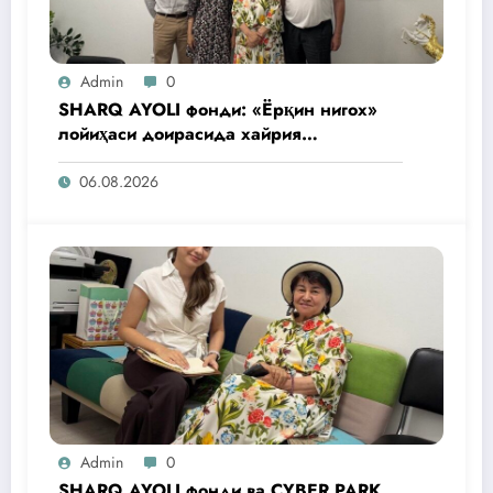
Admin
0
SHARQ AYOLI фонди: «Ёрқин нигох»
лойиҳаси доирасида хайрия
операциялари ўтказилади
06.08.2026
Admin
0
SHARQ AYOLI фонди ва CYBER PARK