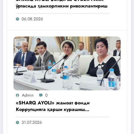
ўртасида ҳамкорликни ривожлантириш
06.08.2026
Admin
0
«SHARQ AYOLI» жамоат фонди
Коррупцияга қарши курашиш
агентлигидаги жамоат эшитувида
ташаббусларини тақдим этди
31.07.2026