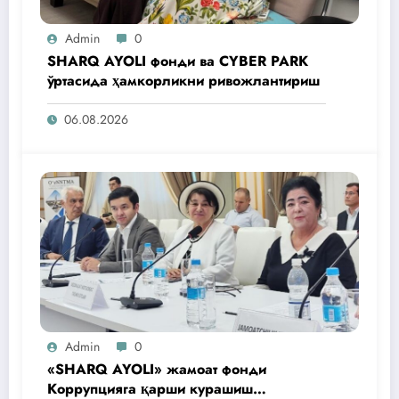
Admin
0
SHARQ AYOLI фонди ва CYBER PARK
ўртасида ҳамкорликни ривожлантириш
06.08.2026
Admin
0
«SHARQ AYOLI» жамоат фонди
Коррупцияга қарши курашиш