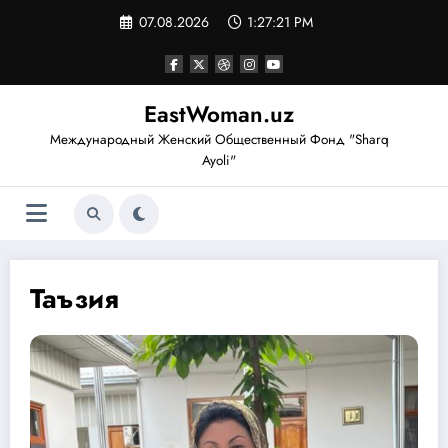
Перейти
07.08.2026
1:27:22 PM
к
содержимому
EastWoman.uz
Международный Женский Общественный Фонд "Sharq
Ayoli"
Таъзия