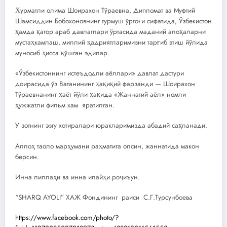
Ҳурматли олима Шоирахон Тўраевна, Дипломат ва Муфтий
Шамсиддин Бобохоновнинг турмуш ўртоғи сифатида, Ўзбекистон
ҳамда қатор араб давлатлари ўртасида маданий алоқаларни
мустаҳкамлаш, миллий қадриятларимизни тарғиб этиш йўлида
муносиб ҳисса қўшган эдилар.
«Ўзбекистоннинг истеъдодли аёллари» давлат дастури
доирасида ўз Ватанининг ҳақиқий фарзанди — Шоирахон
Тўраевнанинг ҳаёт йўли ҳақида «Жаннатий аёл» номли
ҳужжатли фильм хам яратилган.
У зотнинг эзгу хотиралари юракларимизда абадий сақланади.
Аллоҳ таоло марҳумани раҳматига олсин, жаннатида макон
берсин.
Инна лиллаҳи ва инна илайҳи роҷиъун.
“SHARQ AYOLI” ХАЖ Фондининг раиси С.Г.Турсунбоева
https://www.facebook.com/photo/?