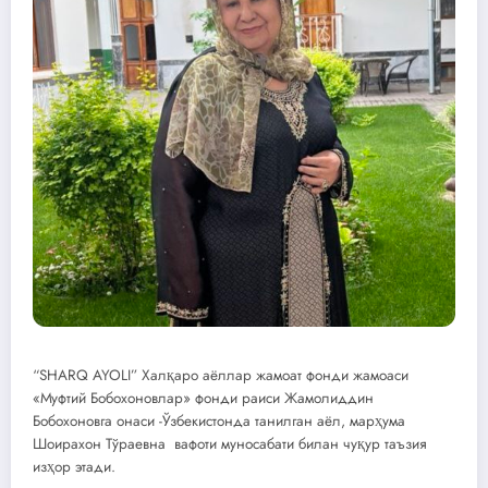
“SHARQ AYOLI” Халқаро аёллар жамоат фонди жамоаси
«Муфтий Бобохоновлар» фонди раиси Жамолиддин
Бобохоновга онаси -Ўзбекистонда танилган аёл, марҳума
Шоирахон Тўраевна вафоти муносабати билан чуқур таъзия
изҳор этади.