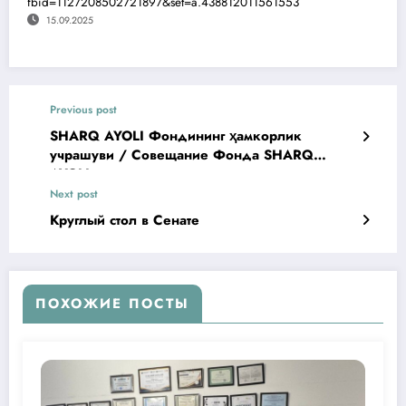
fbid=1127208502721897&set=a.438812011561553
15.09.2025
Previous post
SHARQ AYOLI Фондининг ҳамкорлик
учрашуви / Совещание Фонда SHARQ
AYOLI по сотрудничеству
Next post
Круглый стол в Сенате
ПОХОЖИЕ ПОСТЫ