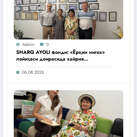
Admin
0
SHARQ AYOLI фонди: «Ёрқин нигох»
лойиҳаси доирасида хайрия
операциялари ўтказилади
06.08.2026