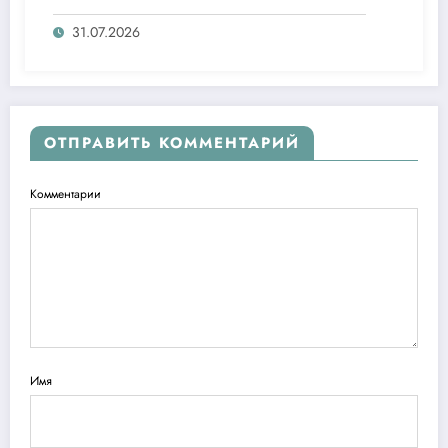
агентлигидаги жамоат эшитувида
ташаббусларини тақдим этди
31.07.2026
ОТПРАВИТЬ КОММЕНТАРИЙ
Комментарии
Имя