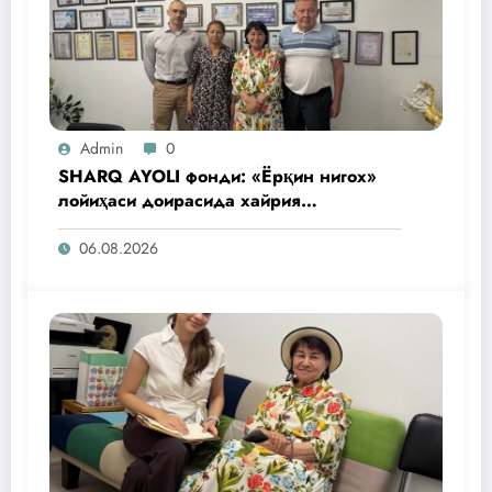
Admin
0
SHARQ AYOLI фонди: «Ёрқин нигох»
лойиҳаси доирасида хайрия
операциялари ўтказилади
06.08.2026