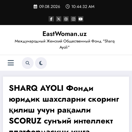
Перейти
09.08.2026
10:44:33 AM
к
содержимому
EastWoman.uz
Международный Женский Общественный Фонд "Sharq
Ayoli"
SHARQ AYOLI Фонди
юридик шахсларни скоринг
қилиш учун рақамли
SCORUZ сунъий интеллект
платформасини ишга