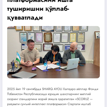
туширишни қўллаб-
қувватлади
2025 йил 19 сентябрда SHARQ AYOLI Халқаро аёллар Фонди
Ўзбекистон Республикасида юридик шахсларнинг миллий
скоринг стандартини жорий этишга қаратилган «SCORUZ —
рақамли сунъий интеллект платформаси» Стартапи ишлаб