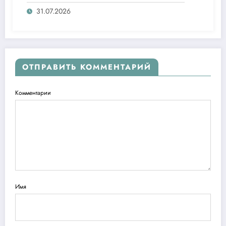
агентлигидаги жамоат эшитувида
ташаббусларини тақдим этди
31.07.2026
ОТПРАВИТЬ КОММЕНТАРИЙ
Комментарии
Имя