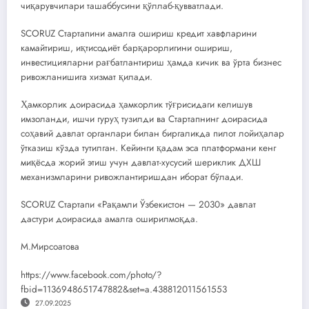
чиқарувчилари ташаббусини қўллаб-қувватлади.
SCORUZ Стартапини амалга ошириш кредит хавфларини
камайтириш, иқтисодиёт барқарорлигини ошириш,
инвестицияларни рағбатлантириш ҳамда кичик ва ўрта бизнес
ривожланишига хизмат қилади.
Ҳамкорлик доирасида ҳамкорлик тўғрисидаги келишув
имзоланди, ишчи гуруҳ тузилди ва Стартапнинг доирасида
соҳавий давлат органлари билан биргаликда пилот лойиҳалар
ўтказиш кўзда тутилган. Кейинги қадам эса платформани кенг
миқёсда жорий этиш учун давлат-хусусий шериклик ДХШ
механизмларини ривожлантиришдан иборат бўлади.
SCORUZ Стартапи «Рақамли Ўзбекистон — 2030» давлат
дастури доирасида амалга оширилмоқда.
М.Мирсоатова
https://www.facebook.com/photo/?
fbid=1136948651747882&set=a.438812011561553
27.09.2025