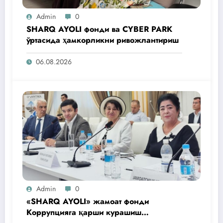
Admin
0
SHARQ AYOLI фонди ва CYBER PARK
ўртасида ҳамкорликни ривожлантириш
06.08.2026
Admin
0
«SHARQ AYOLI» жамоат фонди
Коррупцияга қарши курашиш