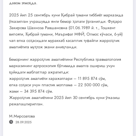
давом этмоқда.
2025 йил 25 сентябрь куни Қибрай тумани тиббиёт марказида
ўтказилган учрашувда янги бемор ҳолати ўрганилди. Фуқаро
Закирова Шахноза Равшановна (01.06.1989 й. т., Тошкент
вилояти, Қибрай тумани, Маърифат МФЙ, Олмос кўчаси, 6-уй)
чап елка соҳасидаги мураккаб касаллик туфайли жарроҳлик
амалиётига муҳтож экани аниқланди.
Беморнинг жарроҳлик амалиётини Республика травматология
марказининг артроскопия бўлимида амалга ошириш учун
қуйидаги маблағлар ажратилди:
жарроҳлик амалиёти харажатлари – 11 895 874 сўм,
елка соҳаси учун пластик моллама – 22 500 000 сўм,
жами – 34 395 874 сўм.
Жарроҳлик амалиётини 2025 йил 30 сентябрь куни ўтказиш
режалаштирилган.
М.Мирсоатова
28.09.2025