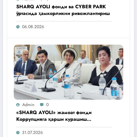
SHARQ AYOLI фонди ва CYBER PARK
ўртасида ҳамкорликни ривожлантириш
06.08.2026
Admin
0
«SHARQ AYOLI» жамоат фонди
Коррупцияга қарши курашиш
агентлигидаги жамоат эшитувида
ташаббусларини тақдим этди
31.07.2026