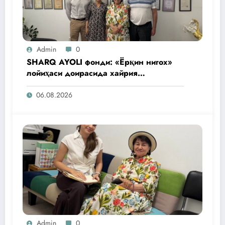
Admin
0
SHARQ AYOLI фонди: «Ёрқин нигох»
лойиҳаси доирасида хайрия
операциялари ўтказилади
06.08.2026
Admin
0