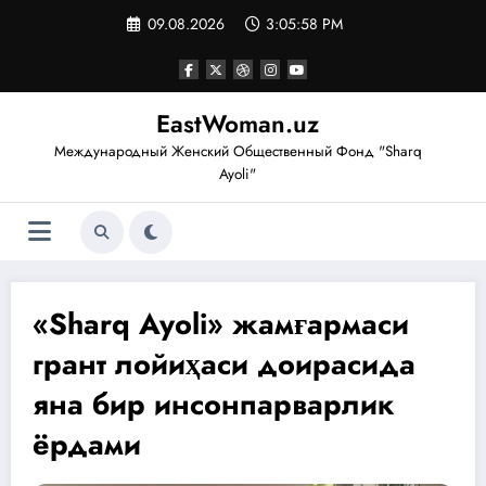
Перейти
09.08.2026
3:05:59 PM
к
содержимому
EastWoman.uz
Международный Женский Общественный Фонд "Sharq
Ayoli"
«Sharq Ayoli» жамғармаси
грант лойиҳаси доирасида
яна бир инсонпарварлик
ёрдами