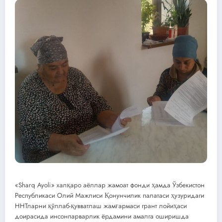
«Sharq Ayoli» халқаро аёллар жамоат фонди ҳамда Ўзбекистон
Республикаси Олий Мажлиси Қонунчилик палатаси ҳузуридаги
ННТларни қўллаб-қувватлаш жамғармаси грант лойиҳаси
доирасида инсонпарварлик ёрдамини амалга оширишда