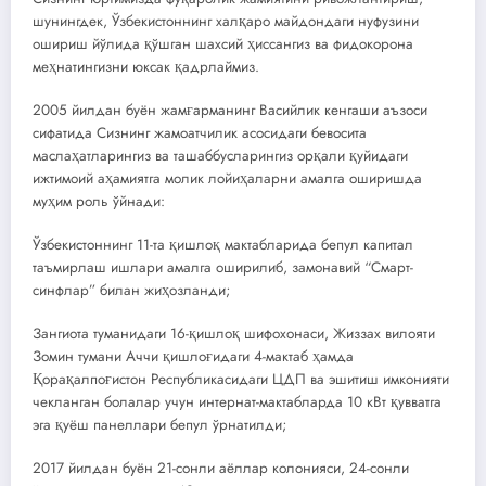
шунингдек, Ўзбекистоннинг халқаро майдондаги нуфузини
ошириш йўлида қўшган шахсий ҳиссангиз ва фидокорона
меҳнатингизни юксак қадрлаймиз.
2005 йилдан буён жамғарманинг Васийлик кенгаши аъзоси
сифатида Сизнинг жамоатчилик асосидаги бевосита
маслаҳатларингиз ва ташаббусларингиз орқали қуйидаги
ижтимоий аҳамиятга молик лойиҳаларни амалга оширишда
муҳим роль ўйнади:
Ўзбекистоннинг 11-та қишлоқ мактабларида бепул капитал
таъмирлаш ишлари амалга оширилиб, замонавий “Смарт-
синфлар” билан жиҳозланди;
Зангиота туманидаги 16-қишлоқ шифохонаси, Жиззах вилояти
Зомин тумани Аччи қишлоғидаги 4-мактаб ҳамда
Қорақалпоғистон Республикасидаги ЦДП ва эшитиш имконияти
чекланган болалар учун интернат-мактабларда 10 кВт қувватга
эга қуёш панеллари бепул ўрнатилди;
2017 йилдан буён 21-сонли аёллар колонияси, 24-сонли