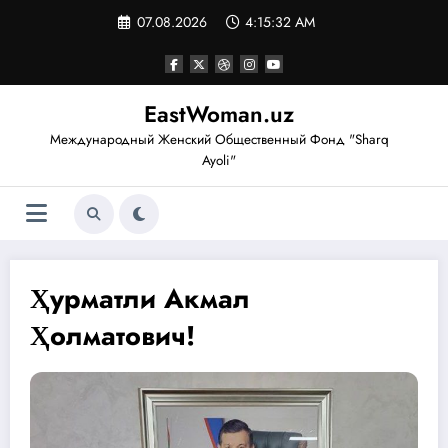
Перейти
07.08.2026
4:15:33 AM
к
содержимому
EastWoman.uz
Международный Женский Общественный Фонд "Sharq
Ayoli"
Ҳурматли Акмал
Ҳолматович!