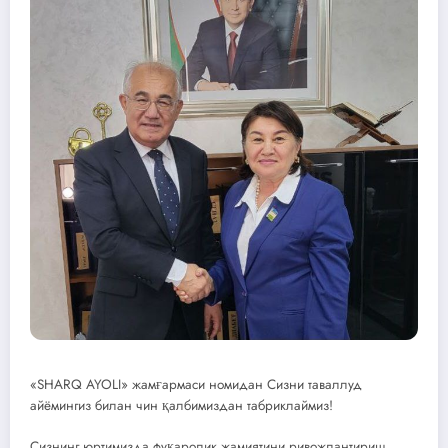
«SHARQ AYOLI» жамғармаси номидан Сизни таваллуд
айёмингиз билан чин қалбимиздан табриклаймиз!
Сизнинг юртимизда фуқаролик жамиятини ривожлантириш,