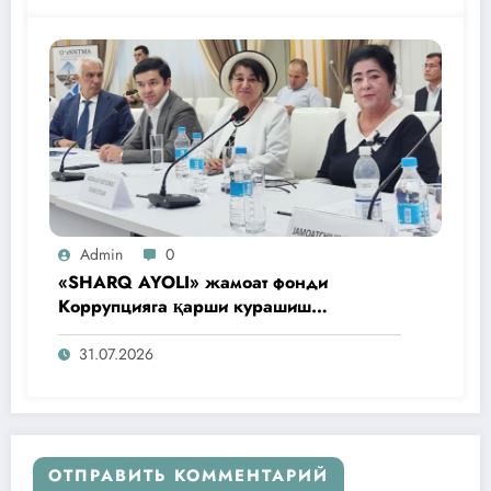
Admin
0
«SHARQ AYOLI» жамоат фонди
Коррупцияга қарши курашиш
агентлигидаги жамоат эшитувида
ташаббусларини тақдим этди
31.07.2026
ОТПРАВИТЬ КОММЕНТАРИЙ