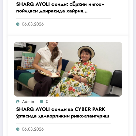
SHARQ AYOLI фонди: «Ёрқин нигох»
лойиҳаси доирасида хайрия
операциялари ўтказилади
06.08.2026
Admin
0
SHARQ AYOLI фонди ва CYBER PARK
ўртасида ҳамкорликни ривожлантириш
06.08.2026