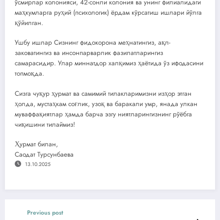
ўсмирлар колонияси, 42-сонли колония ва унинг филиалидаги
маҳкумларга руҳий (психологик) ёрдам кўрсатиш ишлари йўлга
қўйилган.
Ушбу ишлар Сизнинг фидокорона меҳнатингиз, ақл-
заковатингиз ва инсонпарварлик фазилатларингиз
самарасидир. Улар миннатдор халқимиз ҳаётида ўз ифодасини
топмоқда.
Сизга чуқур ҳурмат ва самимий тилакларимизни изҳор этган
ҳолда, мустаҳкам соғлик, узоқ ва баракали умр, янада улкан
муваффақиятлар ҳамда барча эзгу ниятларингизнинг рўёбга
чиқишини тилаймиз!
Ҳурмат билан,
Саодат Турсунбаева
13.10.2025
Previous post