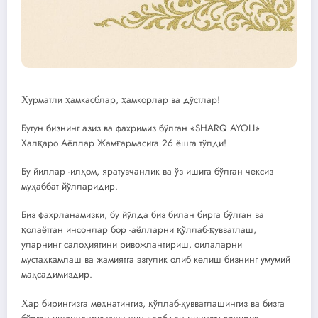
Ҳурматли ҳамкасблар, ҳамкорлар ва дўстлар!
Бугун бизнинг азиз ва фахримиз бўлган «SHARQ AYOLI»
Халқаро Аёллар Жамғармасига 26 ёшга тўлди!
Бу йиллар -илҳом, яратувчанлик ва ўз ишига бўлган чексиз
муҳаббат йўлларидир.
Биз фахрланамизки, бу йўлда биз билан бирга бўлган ва
қолаётган инсонлар бор -аёлларни қўллаб-қувватлаш,
уларнинг салоҳиятини ривожлантириш, оилаларни
мустаҳкамлаш ва жамиятга эзгулик олиб келиш бизнинг умумий
мақсадимиздир.
Ҳар бирингизга меҳнатингиз, қўллаб-қувватлашингиз ва бизга