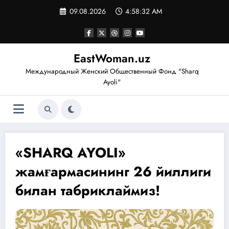
Перейти
09.08.2026
4:58:32 AM
к
содержимому
EastWoman.uz
Международный Женский Общественный Фонд "Sharq
Ayoli"
«SHARQ AYOLI»
жамғармасининг 26 йиллиги
билан табриклаймиз!