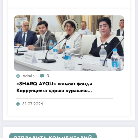
Admin
0
«SHARQ AYOLI» жамоат фонди
Коррупцияга қарши курашиш
агентлигидаги жамоат эшитувида
ташаббусларини тақдим этди
31.07.2026