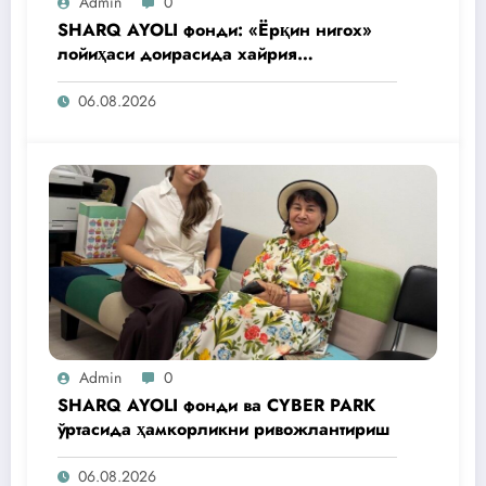
Admin
0
SHARQ AYOLI фонди: «Ёрқин нигох»
лойиҳаси доирасида хайрия
операциялари ўтказилади
06.08.2026
Admin
0
SHARQ AYOLI фонди ва CYBER PARK
ўртасида ҳамкорликни ривожлантириш
06.08.2026