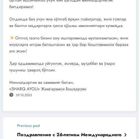
бўлган ишонченгиз учун чин қалбдан миннатдорчилик
билдирамиз!
Олдинда биз учун яна кўплаб ёрқин лойиҳалар, янги ғоялар
ва бахтли тақдирларга ҳисса қўшиш имкониятлари кутмоқда.
Оллоҳ таоло бизни эзгу ишларимизда мустахкамласин, янги
ютуқларга илҳом бағишласин ва ҳар бир бошловимизга барака
ато этсин!
Ҳар қадамимизда уйғунлик, эътиқод, муҳаббат ва ўзаро
тушуниш ҳамроҳ бўлсин.
Миннатдорлик ва самимият билан,
«SHARQ AYOLI» Жамғармаси Бошқаруви
29.10.2025
Previous post
Поздравление с 26-летием Международного