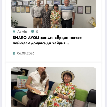
Admin
0
SHARQ AYOLI фонди: «Ёрқин нигох»
лойиҳаси доирасида хайрия
операциялари ўтказилади
06.08.2026