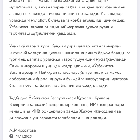
мақсадлари — маънавий ва маданий қадриятларни
мустаҳкамлаш, анъаналарни сақлаш ва ҳаёт тажрибасини ёш
авлодга етказишдан иборатлигини таъкидлади. У авлодлар
ўртасидаги мулоқот, билим ва тажриба алмашиш, шунингдек,
Ўзбекистон тарихи ва маданий меросига ҳурмат руҳини
тарбиялаш муҳимлигини қайд этди.
Унинг сўзларига кўра, бундай учрашувлар ватанпарварлик,
ижтимоий масъулият ҳиссини шакллантиришга ёрдам беради ва
турли ёшдагилар ўртасида ўзаро тушунишни мустаҳкамлайди.
Саид Анварович шуни ҳам изҳор қилдики, «Ўзбекистон
Ватанпарвари» Лойиҳаси талабалар, ўқитувчилар ва жамоат
арбобларини бирлаштирувчи бундай ташаббусларни мунтазам
ўтказиш учун майдончага айланишига умид қилади.
Тадбирда Ўзбекистон Республикаси Қуролли Кучлари
Вазирлиги марказий ветеранлар кенгаши, ИИВ ветеранлари
кенгаши ва ИИВ офицерлари ҳамда Жаҳон иқтисодиёти ва
дипломатия университети талабалари иштирок этди.
М.Мирсоатова
19.11.2025