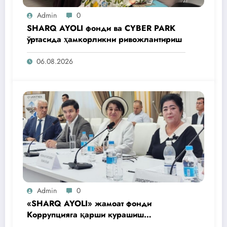
Admin
0
SHARQ AYOLI фонди ва CYBER PARK
ўртасида ҳамкорликни ривожлантириш
06.08.2026
Admin
0
«SHARQ AYOLI» жамоат фонди
Коррупцияга қарши курашиш
агентлигидаги жамоат эшитувида