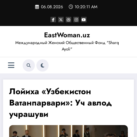
Перейти
06.08.2026
10:20:12 AM
к
содержимому
EastWoman.uz
Международный Женский Общественный Фонд "Sharq
Ayoli"
Лойиха «Узбекистон
Ватанпарвари»: Уч авлод
учрашуви