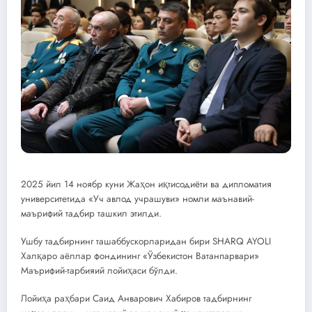
2025 йил 14 ноябр куни Жаҳон иқтисодиёти ва дипломатия
университетида «Уч авлод учрашуви» номли маънавий-
маърифий тадбир ташкил этилди.
Ушбу тадбирнинг ташаббускорларидан бири SHARQ AYOLI
Халқаро аёллар фондининг «Ўзбекистон Ватанпарвари»
Маърифий-тарбияий лойиҳаси бўлди.
Лойиҳа раҳбари Саид Анварович Хабиров тадбирнинг