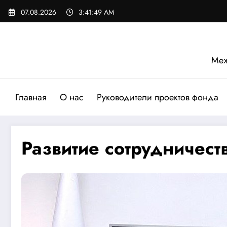
Перейти
07.08.2026
3:41:50 AM
к
содержимому
Меж
Главная
О нас
Руководители проектов фонда
Развитие сотрудничес