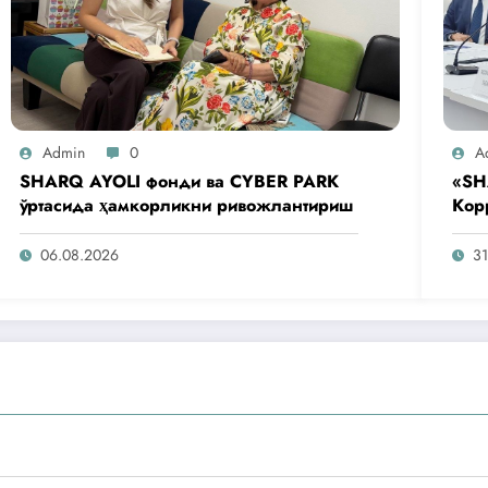
Admin
0
A
SHARQ AYOLI фонди ва CYBER PARK
«SH
ўртасида ҳамкорликни ривожлантириш
Кор
аге
таш
06.08.2026
31