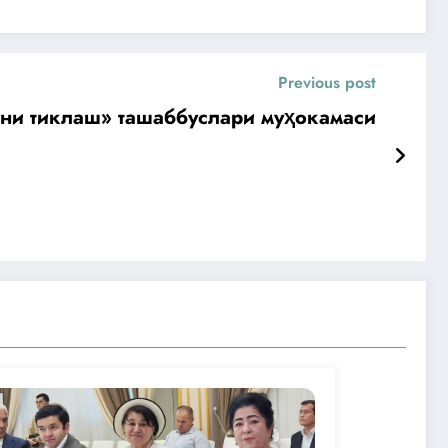
Previous post
ини тиклаш» ташаббуслари муҳокамаси