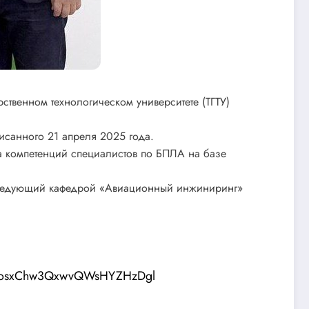
венном технологическом университете (ТГТУ)
санного 21 апреля 2025 года.
а компетенций специалистов по БПЛА на базе
 заведующий кафедрой «Авиационный инжиниринг»
rFdosxChw3QxwvQWsHYZHzDgl