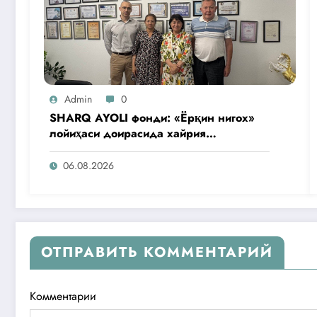
Admin
0
SHARQ AYOLI фонди: «Ёрқин нигох»
лойиҳаси доирасида хайрия
операциялари ўтказилади
06.08.2026
ОТПРАВИТЬ КОММЕНТАРИЙ
Комментарии