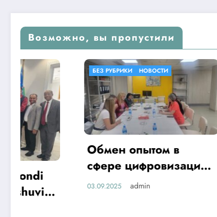
Возможно, вы пропустили
БЕЗ РУБРИКИ
НОВОСТИ
БЕЗ РУБР
Обмен опытом в
«SHA
сфере цифровизации
жамоа
здравоохранения
admin
03.09.2025
таъли
28.06.2025
халқа