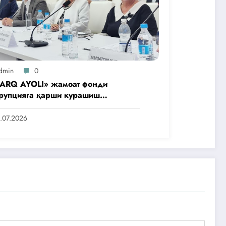
dmin
0
ARQ AYOLI» жамоат фонди
рупцияга қарши курашиш
нтлигидаги жамоат эшитувида
аббусларини тақдим этди
.07.2026