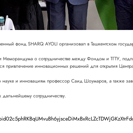
нный фонд SHARQ AYOLI организовал в Ташкентском государст
и Меморандума о сотрудничестве между Фондом и ТГТУ, подпи
тся привлечение инновационных решений для открытия Центр
р по науке и инновациям профессор Саид Шоумаров, а также
 к дальнейшему сотрудничеству.
s/pfbid02c5phRKBqUMvuBh6yjsceDiMxBxRcLZcTDWjGKzXt