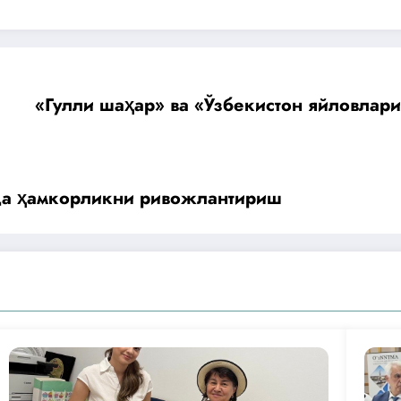
«Гулли шаҳар» ва «Ўзбекистон яйловлар
да ҳамкорликни ривожлантириш