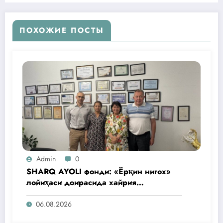
ПОХОЖИЕ ПОСТЫ
Admin
0
SHARQ AYOLI фонди: «Ёрқин нигох»
лойиҳаси доирасида хайрия
операциялари ўтказилади
06.08.2026