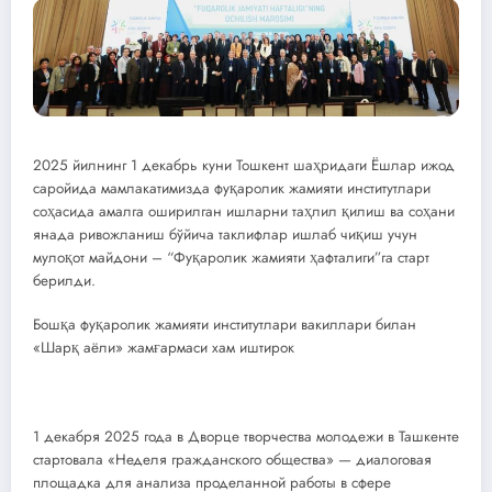
2025 йилнинг 1 декабрь куни Тошкент шаҳридаги Ёшлар ижод
саройида мамлакатимизда фуқаролик жамияти институтлари
соҳасида амалга оширилган ишларни таҳлил қилиш ва соҳани
янада ривожланиш бўйича таклифлар ишлаб чиқиш учун
мулоқот майдони – “Фуқаролик жамияти ҳафталиги”га старт
берилди.
Бошқа фуқаролик жамияти институтлари вакиллари билан
«Шарқ аёли» жамғармаси хам иштирок
1 декабря 2025 года в Дворце творчества молодежи в Ташкенте
стартовала «Неделя гражданского общества» — диалоговая
площадка для анализа проделанной работы в сфере