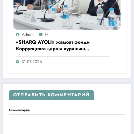
Admin
0
«SHARQ AYOLI» жамоат фонди
Коррупцияга қарши курашиш
агентлигидаги жамоат эшитувида
ташаббусларини тақдим этди
31.07.2026
ОТПРАВИТЬ КОММЕНТАРИЙ
Комментарии