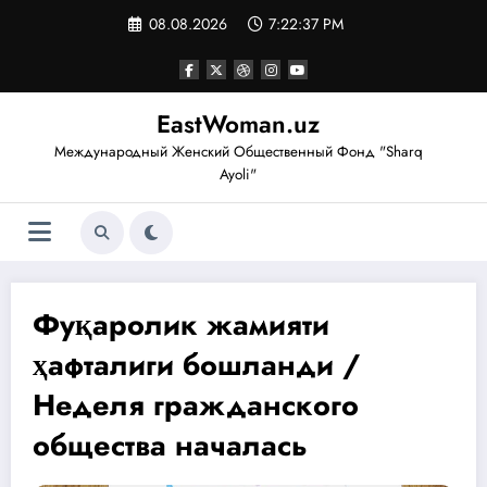
Перейти
08.08.2026
7:22:38 PM
к
содержимому
EastWoman.uz
Международный Женский Общественный Фонд "Sharq
Ayoli"
Фуқаролик жамияти
ҳафталиги бошланди /
Неделя гражданского
общества началась