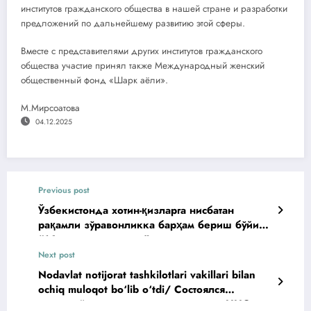
институтов гражданского общества в нашей стране и разработки
предложений по дальнейшему развитию этой сферы.
Вместе с представителями других институтов гражданского
общества участие принял также Международный женский
общественный фонд «Шарк аёли».
М.Мирсоатова
04.12.2025
Previous post
Ўзбекистонда хотин-қизларга нисбатан
рақамли зўравонликка барҳам бериш бўйича
“16 кунлик фаоллик” халқаро кампанияси
доирасида
Next post
Nodavlat notijorat tashkilotlari vakillari bilan
ochiq muloqot bo‘lib o‘tdi/ Состоялся
открытый диалог с представителями ННО