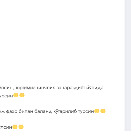
лсин, юртимиз тинчлик ва тараққиёт йўлида
урсин
им фахр билан баланд кўтарилиб турсин
ўлсин