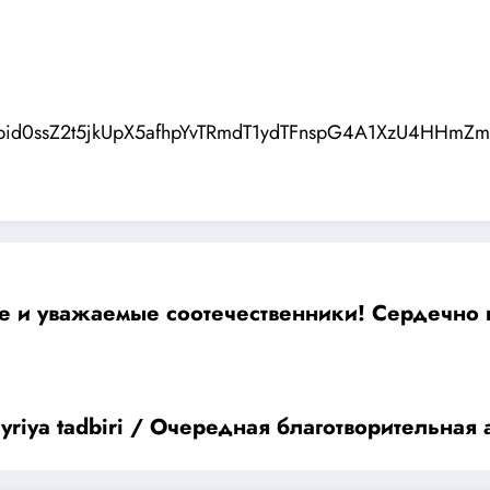
/pfbid0ssZ2t5jkUpX5afhpYvTRmdT1ydTFnspG4A1XzU4HHmZ
Дорогие и уважаемы
yriya tadbiri / Очередная благотворительн