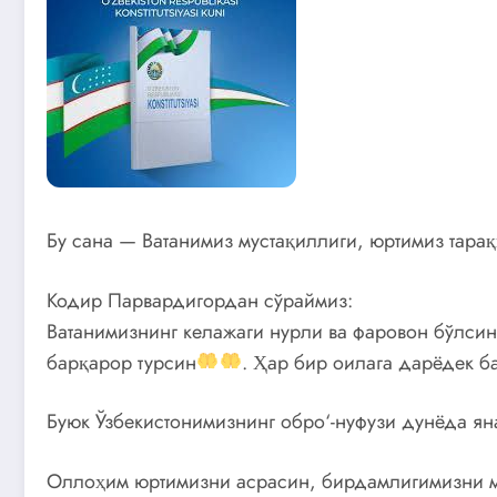
Бу сана — Ватанимиз мустақиллиги, юртимиз тара
Кодир Парвардигордан сўраймиз:
Ватанимизнинг келажаги нурли ва фаровон бўлсин
барқарор турсин
. Ҳар бир оилага дарёдек б
Буюк Ўзбекистонимизнинг обро‘-нуфузи дунёда я
Оллоҳим юртимизни асрасин, бирдамлигимизни м