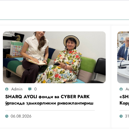
Admin
0
A
SHARQ AYOLI фонди ва CYBER PARK
«SH
ўртасида ҳамкорликни ривожлантириш
Кор
аге
таш
06.08.2026
31