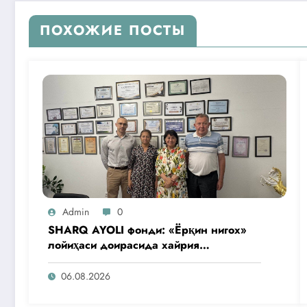
ПОХОЖИЕ ПОСТЫ
Admin
0
SHARQ AYOLI фонди: «Ёрқин нигох»
лойиҳаси доирасида хайрия
операциялари ўтказилади
06.08.2026