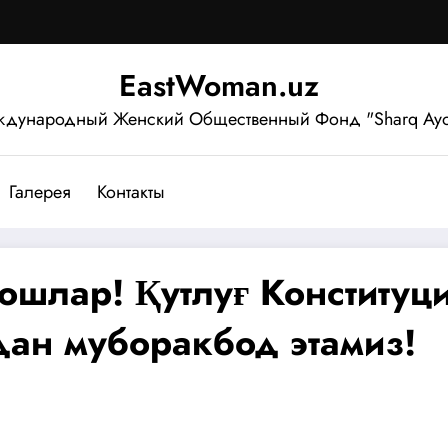
EastWoman.uz
дународный Женский Общественный Фонд "Sharq Ayo
Галерея
Контакты
ошлар! Қутлуғ Конституц
дан муборакбод этамиз!