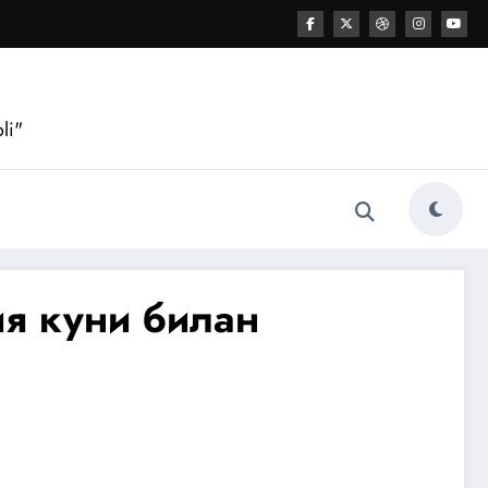
li"
ия куни билан