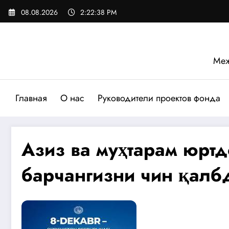
Перейти
08.08.2026
2:22:39 PM
к
содержимому
Меж
Главная
О нас
Руководители проектов фонда
Азиз ва муҳтарам юртд
барчангизни чин қалб