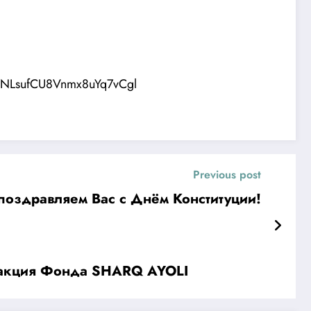
mNLsufCU8Vnmx8uYq7vCgl
Previous post
е соотечественники! Сердечно поздравляем Вас с Днём Конституции!
ая акция Фонда SHARQ AYOLI