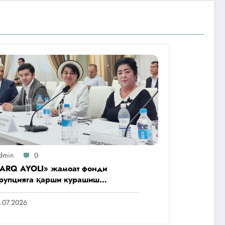
dmin
0
ARQ AYOLI» жамоат фонди
рупцияга қарши курашиш
нтлигидаги жамоат эшитувида
аббусларини тақдим этди
.07.2026