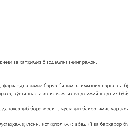
ққиёти ва халқимиз бирдамлигининг рамзи.
, фарзандларимиз барча билим ва имкониятларга эга бў
арака, кўнгилларга хотиржамлик ва доимий шодлик бўй
нада юксалиб бораверсин, мустақил байроғимиз ҳар до
устаҳкам қилсин, истиқлолимиз абадий ва барқарор б