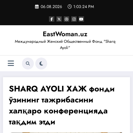
Перейти
06.08.2026
1:03:25 PM
к
содержимому
EastWoman.uz
Международный Женский Общественный Фонд "Sharq
Ayoli"
SHARQ AYOLI ХАЖ фонди
ўзининг тажрибасини
халқаро конференцияда
тақдим этди