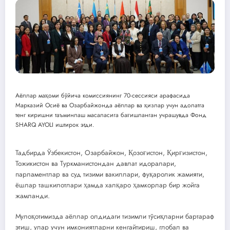
Аёллар мақоми бўйича комиссиянинг 70-сессияси арафасида
Марказий Осиё ва Озарбайжонда аёллар ва қизлар учун адолатга
тенг киришни таъминлаш масаласига бағишланган учрашувда Фонд
SHARQ AYOLI иштирок этди.
Тадбирда Ўзбекистон, Озарбайжон, Қозоғистон, Қирғизистон,
Тожикистон ва Туркманистондан давлат идоралари,
парламентлар ва суд тизими вакиллари, фуқаролик жамияти,
ёшлар ташкилотлари ҳамда халқаро ҳамкорлар бир жойга
жамланди.
Мулоқотимизда аёллар олдидаги тизимли тўсиқларни бартараф
этиш, улар учун имкониятларни кенгайтириш, глобал ва