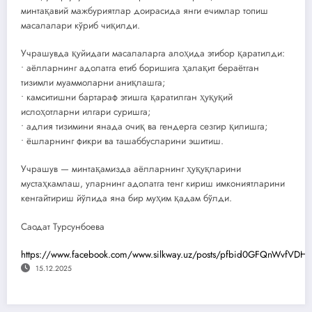
минтақавий мажбуриятлар доирасида янги ечимлар топиш
масалалари кўриб чиқилди.
Учрашувда қуйидаги масалаларга алоҳида этибор қаратилди:
• аёлларнинг адолатга етиб боришига ҳалақит бераётган
тизимли муаммоларни аниқлашга;
• камситишни бартараф этишга қаратилган ҳуқуқий
ислоҳотларни илгари суришга;
• адлия тизимини янада очиқ ва гендерга сезгир қилишга;
• ёшларнинг фикри ва ташаббусларини эшитиш.
Учрашув — минтақамизда аёлларнинг ҳуқуқларини
мустаҳкамлаш, уларнинг адолатга тенг кириш имкониятларини
кенгайтириш йўлида яна бир муҳим қадам бўлди.
Саодат Турсунбоева
https://www.facebook.com/www.silkway.uz/posts/pfbid0GFQnWvf
15.12.2025