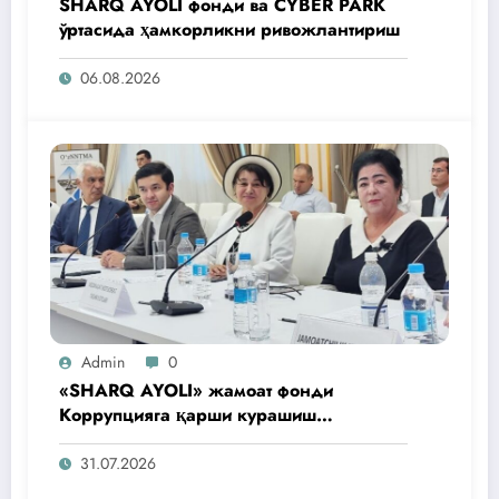
SHARQ AYOLI фонди ва CYBER PARK
ўртасида ҳамкорликни ривожлантириш
06.08.2026
Admin
0
«SHARQ AYOLI» жамоат фонди
Коррупцияга қарши курашиш
агентлигидаги жамоат эшитувида
ташаббусларини тақдим этди
31.07.2026