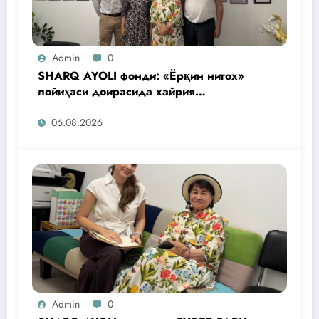
Admin
0
SHARQ AYOLI фонди: «Ёрқин нигох»
лойиҳаси доирасида хайрия
операциялари ўтказилади
06.08.2026
Admin
0