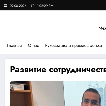
Перейти
09.08.2026
1:02:30 PM
к
содержимому
Меж
Главная
О нас
Руководители проектов фонда
Развитие сотрудничест