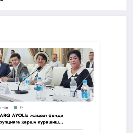
dmin
0
ARQ AYOLI» жамоат фонди
рупцияга қарши курашиш
нтлигидаги жамоат эшитувида