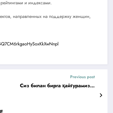
рейтингами и индексами.
оектов, направленных на поддержку женщин,
hGQ7CM6rkgaoHySoxKkXwNnpl
Previous post
Сиз билан бирга қайғурамиз…
AE