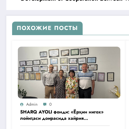
ПОХОЖИЕ ПОСТЫ
Admin
0
SHARQ AYOLI фонди: «Ёрқин нигох»
лойиҳаси доирасида хайрия
операциялари ўтказилади