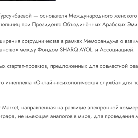
т Турсунбаевой — основателя Международного женског
тельниц при Президенте Объединённых Арабских Эми
ирения сотрудничества в рамках Меморандума о взаим
анство» между Фондом SHARQ AYOLI и Ассоциацией.
 стартап-проектов, предложенных для совместной ре
о интеллекта «Онлайн-психологическая служба» для п
 Market, направленная на развитие электронной комме
графа, не имеющая аналогов в мире, для проведения 