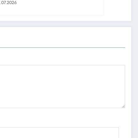
аббусларини тақдим этди
.07.2026