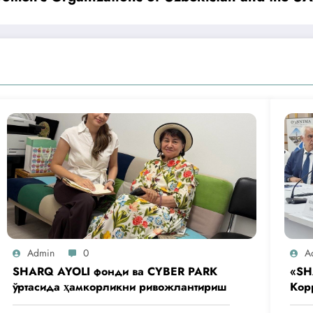
Admin
0
A
SHARQ AYOLI фонди ва CYBER PARK
«SH
ўртасида ҳамкорликни ривожлантириш
Кор
аге