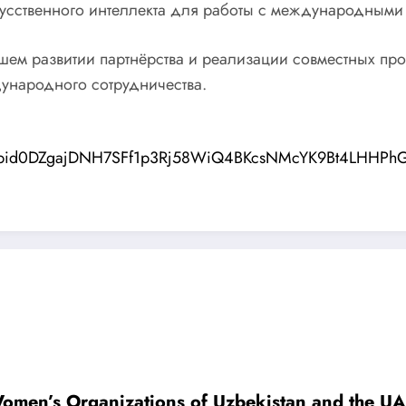
сственного интеллекта для работы с международными 
шем развитии партнёрства и реализации совместных пр
ународного сотрудничества.
ts/pfbid0DZgajDNH7SFf1p3Rj58WiQ4BKcsNMcYK9Bt4LHHP
omen’s Organizations of Uzbekistan and the U