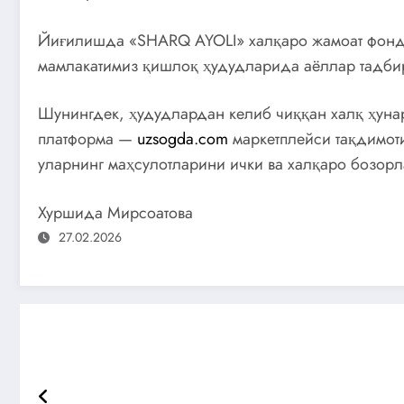
Йиғилишда «SHARQ AYOLI» халқаро жамоат фонди,
мамлакатимиз қишлоқ ҳудудларида аёллар тадби
Шунингдек, ҳудудлардан келиб чиққан халқ ҳуна
платформа —
uzsogda.com
маркетплейси тақдимот
уларнинг маҳсулотларини ички ва халқаро бозор
Хуршида Мирсоатова
27.02.2026