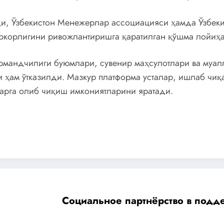
 Ўзбекистон Менежерлар ассоциацияси ҳамда Ўзбекис
ркорлигини ривожлантиришга қаратилган қўшма лойиҳ
рмандчилиги буюмлари, сувенир маҳсулотлари ва муал
и ҳам ўтказилди. Мазкур платформа усталар, ишлаб чи
ларга олиб чиқиш имкониятларини яратади.
Социальное партнёрство в подд