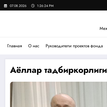
Перейти
07.08.2026
1:26:26 PM
к
содержимому
Меж
Главная
О нас
Руководители проектов фонда
Аёллар тадбиркорлиги