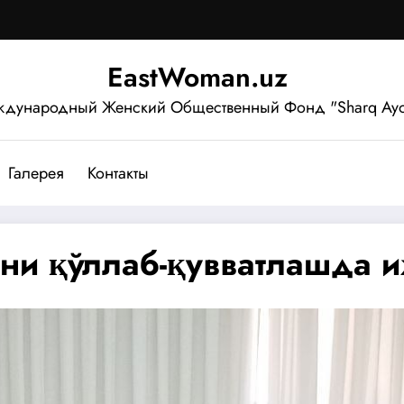
EastWoman.uz
дународный Женский Общественный Фонд "Sharq Ayo
Галерея
Контакты
ни қўллаб-қувватлашда 