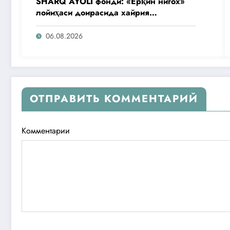
SHARQ AYOLI фонди: «Ёрқин нигох»
лойиҳаси доирасида хайрия
операциялари ўтказилади
06.08.2026
ОТПРАВИТЬ КОММЕНТАРИЙ
Комментарии