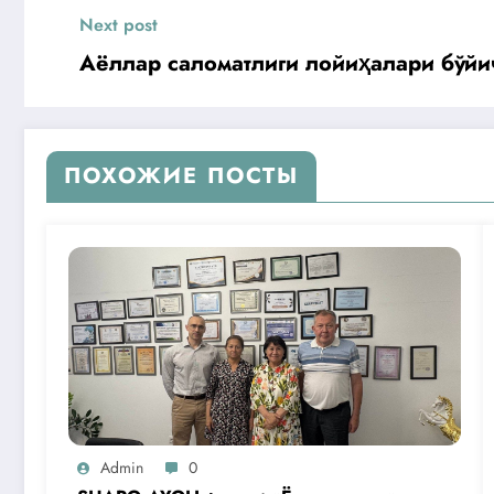
Next post
Аёллар саломатлиги лойиҳалари бўйи
ПОХОЖИЕ ПОСТЫ
Admin
0