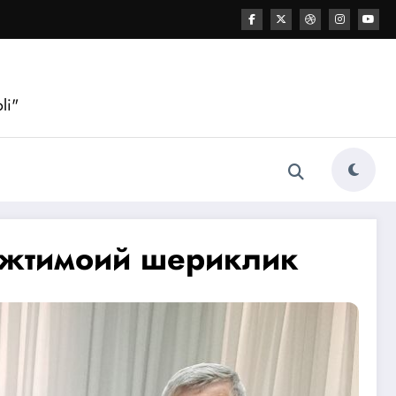
li"
ижтимоий шериклик