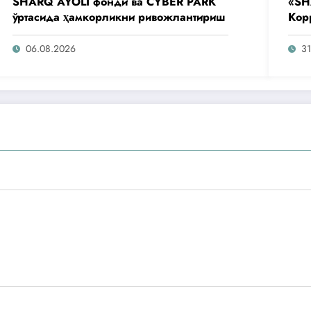
SHARQ AYOLI фонди ва CYBER PARK
«SH
ўртасида ҳамкорликни ривожлантириш
Кор
аге
таш
06.08.2026
31