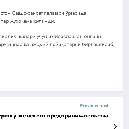
тон Савдо-саноат палатаси ўртасида
алар муҳокама қилинди.
лифлик ишлари учун ихтисослашган онлайн-
қарувчилар ва ижодий лойиҳаларни бирлаштириб,
Previous post
ержку женского предпринимательства