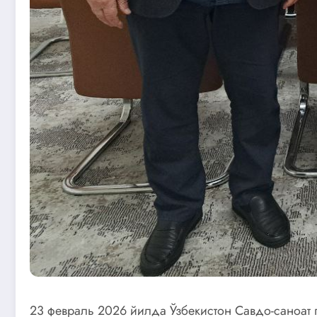
23 февраль 2026 йилда Ўзбекистон Савдо-саноат