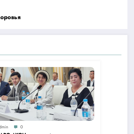
доровья
dmin
0