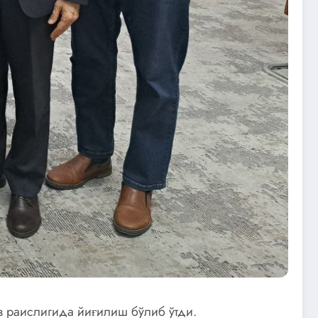
в раислигида йиғилиш бўлиб ўтди.