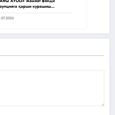
ARQ AYOLI» жамоат фонди
рупцияга қарши курашиш
нтлигидаги жамоат эшитувида
аббусларини тақдим этди
.07.2026