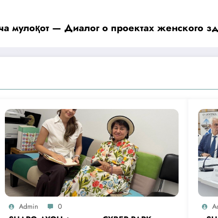
ча мулоқот — Диалог о проектах женского з
Admin
0
A