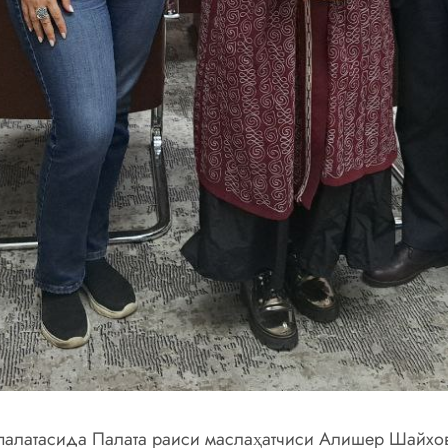
 палатасида Палата раиси маслаҳатчиси Алишер Шайхо