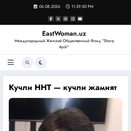
Перейти
06.08.2026
11:39:51 PM
к
содержимому
EastWoman.uz
Международный Женский Общественный Фонд "Sharq
Ayoli"
Кучли ННТ — кучли жамият