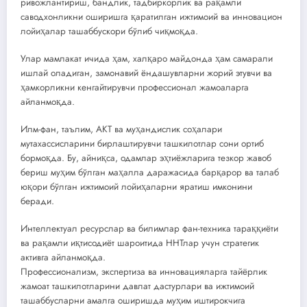
ривожлантириш, бандлик, тадбиркорлик ва рақамли
саводхонликни оширишга қаратилган ижтимоий ва инновацион
лойиҳалар ташаббускори бўлиб чиқмоқда.
Улар мамлакат ичида ҳам, халқаро майдонда ҳам самарали
ишлай оладиган, замонавий ёндашувларни жорий этувчи ва
ҳамкорликни кенгайтирувчи профессионал жамоаларга
айланмоқда.
Илм-фан, таълим, АКТ ва муҳандислик соҳалари
мутахассисларини бирлаштирувчи ташкилотлар сони ортиб
бормоқда. Бу, айниқса, одамлар эҳтиёжларига тезкор жавоб
бериш муҳим бўлган маҳалла даражасида барқарор ва талаб
юқори бўлган ижтимоий лойиҳаларни яратиш имконини
беради.
Интеллектуал ресурслар ва билимлар фан-техника тараққиёти
ва рақамли иқтисодиёт шароитида ННТлар учун стратегик
активга айланмоқда.
Профессионализм, экспертиза ва инновацияларга тайёрлик
жамоат ташкилотларини давлат дастурлари ва ижтимоий
ташаббусларни амалга оширишда муҳим иштирокчига