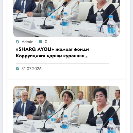
Admin
0
«SHARQ AYOLI» жамоат фонди
Коррупцияга қарши курашиш
агентлигидаги жамоат эшитувида
ташаббусларини тақдим этди
31.07.2026