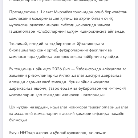
Президентимиз Шавкат Мирзиёев томонидан олиб борилаётган
мамлакатни модернизация қилиш ва аҳоли билан очиқ
мулоқотни ривожлантириш сиёсати доирасида жамоат
ташкилотлари ислоҳотларнинг муҳим иштирокчисига айланди.
Таълимий, ижодий ва тадбиркорлик йўналишидаги
бирлашмалар сони ортиб, фуқароларнинг фаоллиги ва
мамлакат тараққиётида иштирок этишга тайёрлиги кучайди.
Бу тенденция айниқса 2026 йил — Ўзбекистонда «Маҳалла ва
жамиятни ривожлантириш йили» давлат дастури доирасида
алоҳида аҳамият касб этмоқда. Чунки айнан маҳалла
даражасида ишонч, ўзаро ёрдам ва фуқароларнинг ижтимоий
масалаларни ҳал этишдаги иштироки шаклланади.
Шу нуқтаи назардан, нодавлат нотижорат ташкилотлари давлат
ва маҳаллий жамоаларнинг асосий ҳамкори сифатида намоён
бўлмоқда.
Бугун ННТлар аҳолини қўллаб-қувватлаш, таълимни