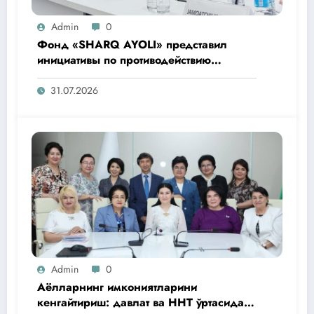
Admin
0
Фонд «SHARQ AYOLI» представил
инициативы по противодействию
коррупции на общественном слушании
в Агентстве
31.07.2026
Admin
0
Аёлларнинг имкониятларини
кенгайтириш: давлат ва ННТ ўртасида