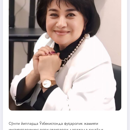
Сўнгги йилларда Ўзбекистонда фуқаролик жамияти
институтларининг роли сезиларли даражада кучайди.