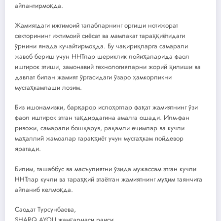
айлантирмоқда.
Жамиятдаги ижтимоий талабларнинг ортиши нотижорат
секторининг ижтимоий сиёсат ва мамлакат тараққиётидаги
ўрнини янада кучайтирмоқда. Бу чақириқларга самарали
жавоб бериш учун ННТлар шериклик лойиҳаларида фаол
иштирок этиши, замонавий технологияларни жорий қилиши ва
давлат билан жамият ўртасидаги ўзаро ҳамкорликни
мустаҳкамлаши лозим.
Биз ишонамизки, барқарор ислоҳотлар фақат жамиятнинг ўзи
фаол иштирок этган тақдирдагина амалга ошади. Илм-фан
ривожи, самарали бошқарув, рақамли ечимлар ва кучли
маҳаллий жамоалар тараққиёт учун мустаҳкам пойдевор
яратади.
Билим, ташаббус ва масъулиятни ўзида мужассам этган кучли
ННТлар кучли ва тараққий этаётган жамиятнинг муҳим таянчига
айланиб келмоқда.
Саодат Турсунбаева,
SHARQ AYOLI жамғармаси раиси