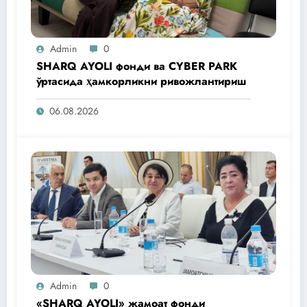
Admin
0
SHARQ AYOLI фонди ва CYBER PARK
ўртасида ҳамкорликни ривожлантириш
06.08.2026
Admin
0
«SHARQ AYOLI» жамоат фонди