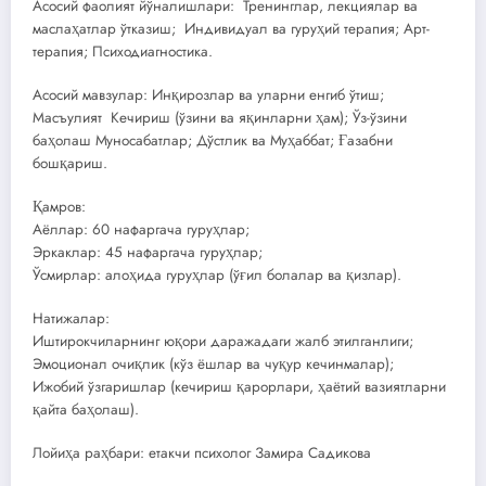
Асосий фаолият йўналишлари: Тренинглар, лекциялар ва
маслаҳатлар ўтказиш; Индивидуал ва гуруҳий терапия; Арт-
терапия; Психодиагностика.
Асосий мавзулар: Инқирозлар ва уларни енгиб ўтиш;
Масъулият Кечириш (ўзини ва яқинларни ҳам); Ўз-ўзини
баҳолаш Муносабатлар; Дўстлик ва Муҳаббат; Ғазабни
бошқариш.
Қамров:
Аёллар: 60 нафаргача гуруҳлар;
Эркаклар: 45 нафаргача гуруҳлар;
Ўсмирлар: алоҳида гуруҳлар (ўғил болалар ва қизлар).
Натижалар:
Иштирокчиларнинг юқори даражадаги жалб этилганлиги;
Эмоционал очиқлик (кўз ёшлар ва чуқур кечинмалар);
Ижобий ўзгаришлар (кечириш қарорлари, ҳаётий вазиятларни
қайта баҳолаш).
Лойиҳа раҳбари: етакчи психолог Замира Садикова