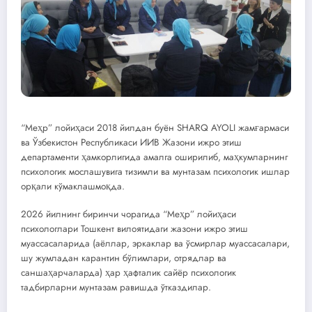
“Меҳр” лойиҳаси 2018 йилдан буён SHARQ AYOLI жамғармаси
ва Ўзбекистон Республикаси ИИВ Жазони ижро этиш
департаменти ҳамкорлигида амалга оширилиб, маҳкумларнинг
психологик мослашувига тизимли ва мунтазам психологик ишлар
орқали кўмаклашмоқда.
2026 йилнинг биринчи чорагида “Меҳр” лойиҳаси
психологлари Тошкент вилоятидаги жазони ижро этиш
муассасаларида (аёллар, эркаклар ва ўсмирлар муассасалари,
шу жумладан карантин бўлимлари, отрядлар ва
саншаҳарчаларда) ҳар ҳафталик сайёр психологик
тадбирларни мунтазам равишда ўтказдилар.