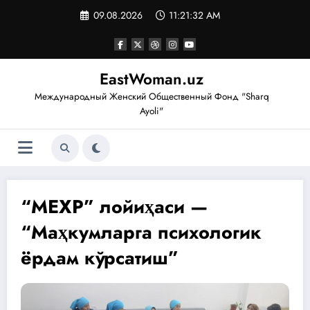
Перейти
09.08.2026
11:21:33 AM
к
содержимому
EastWoman.uz
Международный Женский Общественный Фонд "Sharq
Ayoli"
“МЕХР” лойиҳаси —
“Маҳкумларга психологик
ёрдам кўрсатиш”