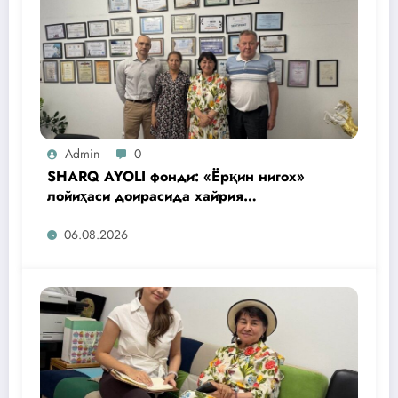
Admin
0
SHARQ AYOLI фонди: «Ёрқин нигох»
лойиҳаси доирасида хайрия
операциялари ўтказилади
06.08.2026