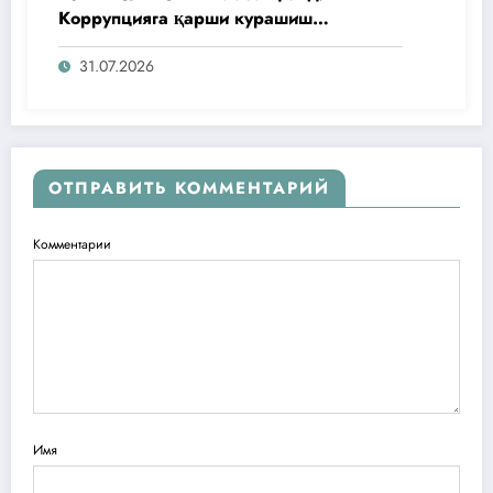
Коррупцияга қарши курашиш
агентлигидаги жамоат эшитувида
ташаббусларини тақдим этди
31.07.2026
ОТПРАВИТЬ КОММЕНТАРИЙ
Комментарии
Имя