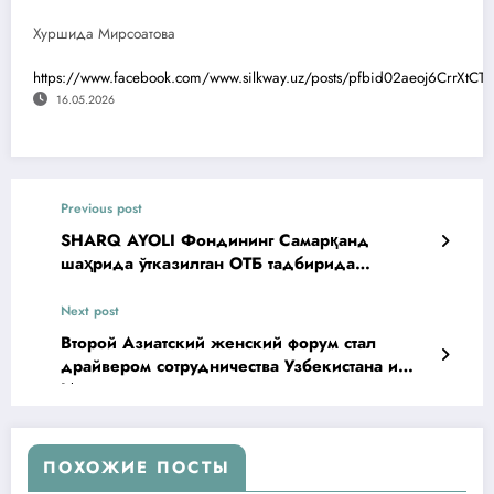
Хуршида Мирсоатова
https://www.facebook.com/www.silkway.uz/posts/pfbid02aeoj6CrrX
16.05.2026
Previous post
SHARQ AYOLI Фондининг Самарқанд
шаҳрида ўтказилган ОТБ тадбирида
иштироки
Next post
Второй Азиатский женский форум стал
драйвером сотрудничества Узбекистана и
Индии
ПОХОЖИЕ ПОСТЫ