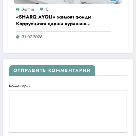
Admin
0
«SHARQ AYOLI» жамоат фонди
Коррупцияга қарши курашиш
агентлигидаги жамоат эшитувида
ташаббусларини тақдим этди
31.07.2026
ОТПРАВИТЬ КОММЕНТАРИЙ
Комментарии