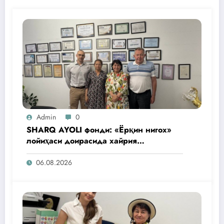
Admin
0
SHARQ AYOLI фонди: «Ёрқин нигох»
лойиҳаси доирасида хайрия
операциялари ўтказилади
06.08.2026