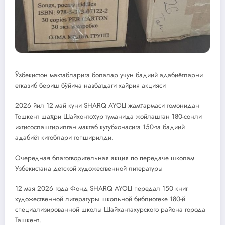
Ўзбекистон мактабларига болалар учун бадиий адабиётларни
етказиб бериш бўйича навбатдаги хайрия акцияси
2026 йил 12 май куни SHARQ AYOLI жамғармаси томонидан
Тошкент шаҳри Шайхонтоҳур туманида жойлашган 180-сонли
ихтисослаштирилган мактаб кутубхонасига 150-та бадиий
адабиёт китоблари топширилди.
Очередная благотворительная акция по передаче школам
Узбекистана детской художественной литературы
12 мая 2026 года Фонд SHARQ AYOLI передал 150 книг
художественной литературы школьной библиотеке 180-й
специализированной школы Шайхантахурского района города
Ташкент.