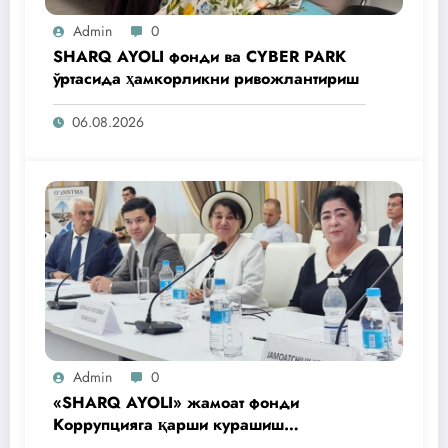
Admin
0
SHARQ AYOLI фонди ва CYBER PARK
ўртасида ҳамкорликни ривожлантириш
06.08.2026
Admin
0
«SHARQ AYOLI» жамоат фонди
Коррупцияга қарши курашиш
агентлигидаги жамоат эшитувида