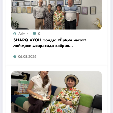
Admin
0
SHARQ AYOLI фонди: «Ёрқин нигох»
лойиҳаси доирасида хайрия
операциялари ўтказилади
06.08.2026