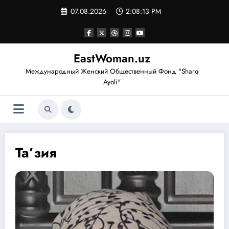
Перейти
07.08.2026
2:08:13 PM
к
содержимому
EastWoman.uz
Международный Женский Общественный Фонд "Sharq
Ayoli"
Та’зия