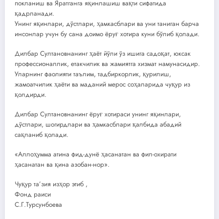
покланиш ва Яратганга яқинлашиш вақти сифатида
қадрланади.
Унинг яқинлари, дўстлари, ҳамкасблари ва уни таниган барча
инсонлар учун бу сана доимо ёруғ хотира куни бўлиб қолади.
Дилбар Султановнанинг ҳаёт йўли ўз ишига садоқат, юксак
профессионаллик, етакчилик ва жамиятга хизмат намунасидир.
Уларнинг фаолияти таълим, тадбиркорлик, қурилиш,
жамоатчилик ҳаёти ва маданий мерос соҳаларида чуқур из
қолдирди.
Дилбар Султановнанинг ёруғ хотираси унинг яқинлари,
дўстлари, шогирдлари ва ҳамкасблари қалбида абадий
сақланиб қолади.
«Аллоҳумма атина фид-дунё ҳасанатан ва фил-охирати
ҳасанатан ва қина азобан-нор».
Чуқур та’зия изҳор этиб ,
Фонд раиси
С.Г.Турсунбоева