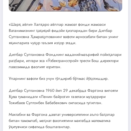
«Шарқ аёли» Халқаро аёллар жамоат фонди жамоаси
Ватанимизнинг ҳақиқий фидойи қизларидан бири Дилбар
Султановна Ҳамрақулованинг вафоти муносабати билан унинг
яқинларига чуқур таъзия изҳор этади.
Дилбар Султановна Фонднинг маданий-маърифий лойиҳалари
раҳбари, илгари эса «Ўзбектрансстрой» трести Бош директори
лавозимида фаолият юритган.
Уларнинг вафоти биз учун тўлдириб бўлмас йўқотишдир.
Дилбар Султановна 1960 йил 29 декабрда Фарғона вилояти
Қува туманидаги «Ленин байроғи» газетаси муҳаррири
Тожибаев Султонбек Бабабекович оиласида туғилган.
Мактабни ва Фарғона давлат университетини аъло баҳолар
билан тамомлаб, меҳнат фаолиятини мактабда математика
ўқитувчиси сифатида бошлаганлар.