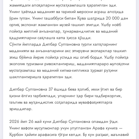
жамиятдаги алоқаларни мустаҳкамлашга қаратилган эди.
Унинг ҳаётида маданият ва тарихий меросни асраш алоҳида
ўрин тутган. Унинг ташаббуси билан Қува шаҳрида 20 000 дан
ортиқ экспонат жамланган музей ташкил этилди. Ушбу ноёб
лойиҳа миллий анъаналар, ҳунармандчилик ва маданий
қадриятларни сақлашга катта ҳисса қўшди.
Сўнгги йилларда Дилбар Султановна турли халқларнинг
маданияти ва анъаналарини акс эттирувчи экопарклар ташкил
этиш бўйича йирик лойиҳа устида иш олиб борди. Ушбу лойиҳа
экологик туризмни ривожлантириш, маданиятлараро мулоқотни
мустаҳкамлаш ва маданий хилма-хилликка ҳурмат руҳини
шакллантиришга қаратилган эди.
Дилбар Султановна 37 ёшида бева қолиб, икки ўғил ва бир
қизни ёлғиз тарбиялади, уларнинг ҳар бири тадбиркорлик,
таълим ва муҳандислик соҳаларида муваффақиятларга
эришдилар.
2026 йил 26 май куни Дилбар Султановна оламдан ўтди.
Унинг вафоти мусулмонлар учун улуғланган Арафа кунига —
Қурбон ҳайити арафасига тўғри келди. Бу кун раҳмат, маънавий