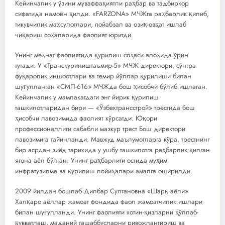
Кейинчалик у ўзини муваффақиятли раҳбар ва тадбиркор
сифатида намоён қилди. «FARZONA» МЧЖга раҳбарлик қилиб,
тикувчилик маҳсулотлари, пойабзал ва озиқ-овқат ишлаб
чиқариш соҳаларида фаолият юритди.
Унинг меҳнат фаолиятида қурилиш соҳаси алоҳида ўрин
тутади. У «Транскурилиштаъмир-5» МЧЖ директори, сўнгра
фуқаролик иншоотлари ва темир йўллар қурилиши билан
шуғулланган «СМП-616» МЧЖда бош ҳисобчи бўлиб ишлаган.
Кейинчалик у мамлакатдаги энг йирик қурилиш
ташкилотларидан бири — «Ўзбектрансстрой» трестида бош
ҳисобчи лавозимида фаолият кўрсатди. Юқори
профессионаллиги сабабли мазкур трест Бош директори
лавозимига тайинланди. Мавжуд маълумотларга кўра, трестнинг
бир асрдан зиёд тарихида у ушбу ташкилотга раҳбарлик қилган
ягона аёл бўлган. Унинг раҳбарлиги остида муҳим
инфратузилма ва қурилиш лойиҳалари амалга оширилди.
2009 йилдан бошлаб Дилбар Султановна «Шарқ аёли»
Халқаро аёллар жамоат фондида фаол жамоатчилик ишлари
билан шуғулланди. Унинг фаолияти хотин-қизларни қўллаб-
қувватлаш, маданий ташаббусларни ривожлантириш ва