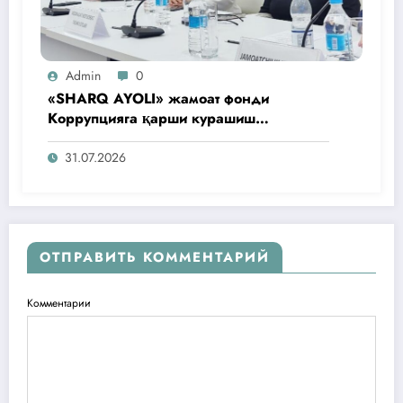
Admin
0
«SHARQ AYOLI» жамоат фонди
Коррупцияга қарши курашиш
агентлигидаги жамоат эшитувида
ташаббусларини тақдим этди
31.07.2026
ОТПРАВИТЬ КОММЕНТАРИЙ
Комментарии