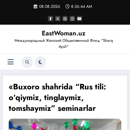
Перейти
08.08.2026
8:36:44 AM
к
содержимому
EastWoman.uz
Международный Женский Общественный Фонд "Sharq
Ayoli"
«Buxoro shahrida “Rus tili:
o‘qiymiz, tinglaymiz,
tomshaymiz” seminarlar