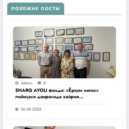
ПОХОЖИЕ ПОСТЫ
Admin
0
SHARQ AYOLI фонди: «Ёрқин нигох»
лойиҳаси доирасида хайрия
операциялари ўтказилади
06.08.2026