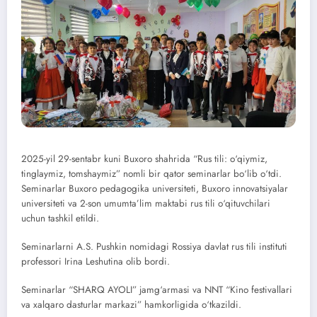
2025-yil 29-sentabr kuni Buxoro shahrida “Rus tili: o‘qiymiz,
tinglaymiz, tomshaymiz” nomli bir qator seminarlar bo‘lib o‘tdi.
Seminarlar Buxoro pedagogika universiteti, Buxoro innovatsiyalar
universiteti va 2-son umumta’lim maktabi rus tili o‘qituvchilari
uchun tashkil etildi.
Seminarlarni A.S. Pushkin nomidagi Rossiya davlat rus tili instituti
professori Irina Leshutina olib bordi.
Seminarlar “SHARQ AYOLI” jamg‘armasi va NNT “Kino festivallari
va xalqaro dasturlar markazi” hamkorligida o‘tkazildi.