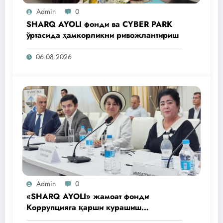
Admin
0
SHARQ AYOLI фонди ва CYBER PARK
ўртасида ҳамкорликни ривожлантириш
06.08.2026
Admin
0
«SHARQ AYOLI» жамоат фонди
Коррупцияга қарши курашиш
агентлигидаги жамоат эшитувида