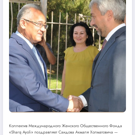
Коллектив Международного Женского Общественного Фонда
«Sharq Ayoli» поздравляет Саидова Акмаля Холматовича —