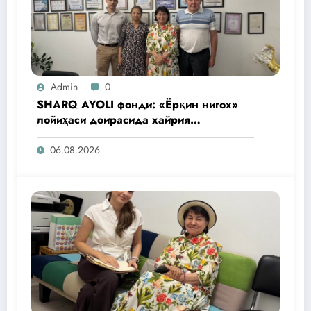
Admin
0
SHARQ AYOLI фонди: «Ёрқин нигох»
лойиҳаси доирасида хайрия
операциялари ўтказилади
06.08.2026