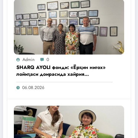
Admin
0
SHARQ AYOLI фонди: «Ёрқин нигох»
лойиҳаси доирасида хайрия
операциялари ўтказилади
06.08.2026