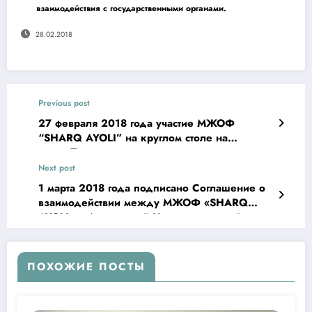
взаимодействия с государственными органами.
28.02.2018
Previous post
27 февраля 2018 года участие МЖОФ
“SHARQ AYOLI” на круглом столе на
тему:«Предоставление социальных услуг
населению: вклад ННО в реализацию
Next post
Стратегии действий по пяти приоритетным
1 марта 2018 года подписано Соглашение о
направлениям развития Республики
взаимодействии между МЖОФ «SHARQ
Узбекистан в 2017-2021 годах»,проведенным
AYOLI» и Автономной Некоммерческой
ННО «Mehr ko’zda»
Организацией «Центр кинофестивалей и
международных программ»
ПОХОЖИЕ ПОСТЫ