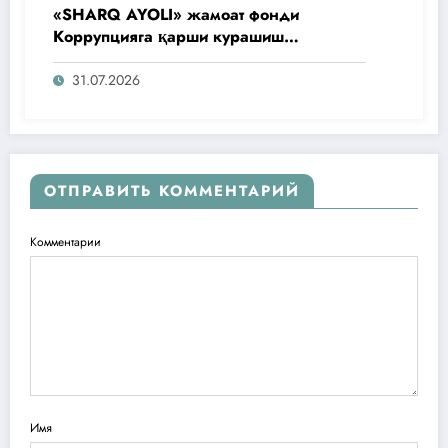
«SHARQ AYOLI» жамоат фонди
Коррупцияга қарши курашиш
агентлигидаги жамоат эшитувида
ташаббусларини тақдим этди
31.07.2026
ОТПРАВИТЬ КОММЕНТАРИЙ
Комментарии
Имя