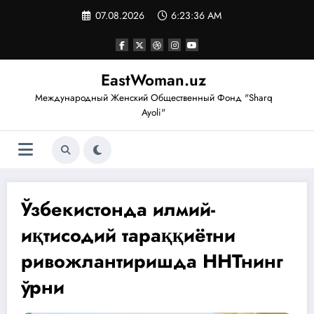
Перейти
07.08.2026
6:23:36 AM
к
содержимому
EastWoman.uz
Международный Женский Общественный Фонд "Sharq
Ayoli"
Ўзбекистонда илмий-
иқтисодий тараққиётни
ривожлантиришда ННТнинг
ўрни