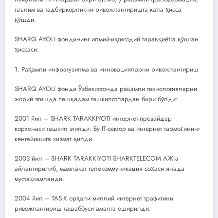
таълим ва тадбиркорликни ривожлантиришга катта ҳисса
қўшди.
SHARQ AYOLI фондининг илмий-иқтисодий тараққиётга қўшган
ҳиссаси:
1. Рақамли инфратузилма ва инновацияларни ривожлантириш
SHARQ AYOLI фонди Ўзбекистонда рақамли технологияларни
жорий этишда пешқадам ташкилотлардан бири бўлди:
2001 йил – SHARK TARAKKIYOTI интернет-провайдер
корхонаси ташкил этилди. Бу IT-сектор ва интернет тармоғининг
кенгайишига хизмат қилди.
2003 йил – SHARK TARAKKIYOTI SHARKTELECOM АЖга
айлантирилиб, мамлакат телекоммуникация соҳаси янада
мустаҳкамланди.
2004 йил – TAS-X орқали миллий интернет трафигини
ривожлантириш ташаббуси амалга оширилди.