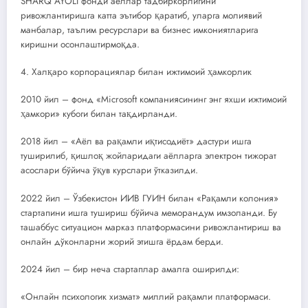
SHARQ AYOLI фонди аёллар тадбиркорлигини
ривожлантиришга катта эътибор қаратиб, уларга молиявий
манбалар, таълим ресурслари ва бизнес имкониятларига
киришни осонлаштирмоқда.
4. Халқаро корпорациялар билан ижтимоий ҳамкорлик
2010 йил – фонд «Microsoft компаниясининг энг яхши ижтимоий
ҳамкори» кубоги билан тақдирланди.
2018 йил – «Аёл ва рақамли иқтисодиёт» дастури ишга
туширилиб, қишлоқ жойларидаги аёлларга электрон тижорат
асослари бўйича ўқув курслари ўтказилди.
2022 йил – Ўзбекистон ИИВ ГУИН билан «Рақамли колония»
стартапини ишга тушириш бўйича меморандум имзоланди. Бу
ташаббус ситуацион марказ платформасини ривожлантириш ва
онлайн дўконларни жорий этишга ёрдам берди.
2024 йил – бир неча стартаплар амалга оширилди:
«Онлайн психологик хизмат» миллий рақамли платформаси.