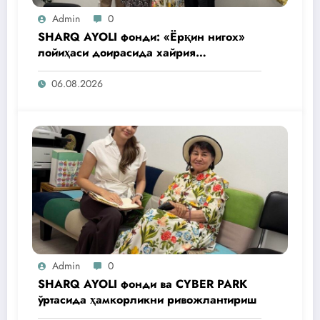
Admin
0
SHARQ AYOLI фонди: «Ёрқин нигох»
лойиҳаси доирасида хайрия
операциялари ўтказилади
06.08.2026
Admin
0
SHARQ AYOLI фонди ва CYBER PARK
ўртасида ҳамкорликни ривожлантириш