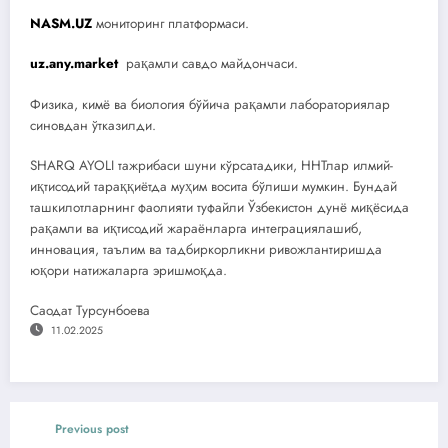
NASM.UZ
мониторинг платформаси.
uz.any.market
рақамли савдо майдончаси.
Физика, кимё ва биология бўйича рақамли лабораториялар
синовдан ўтказилди.
SHARQ AYOLI тажрибаси шуни кўрсатадики, ННТлар илмий-
иқтисодий тараққиётда муҳим восита бўлиши мумкин. Бундай
ташкилотларнинг фаолияти туфайли Ўзбекистон дунё миқёсида
рақамли ва иқтисодий жараёнларга интеграциялашиб,
инновация, таълим ва тадбиркорликни ривожлантиришда
юқори натижаларга эришмоқда.
Саодат Турсунбоева
11.02.2025
Previous post