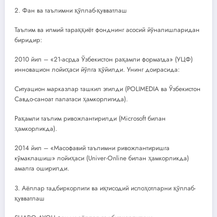
2. Фан ва таълимни қўллаб-қувватлаш
Таълим ва илмий тараққиёт фонднинг асосий йўналишларидан
биридир:
2010 йил – «21-асрда Ўзбекистон рақамли форматда» (УЦФ)
инновацион лойиҳаси йўлга қўйилди. Унинг доирасида:
Ситуацион марказлар ташкил этилди (POLIMEDIA ва Ўзбекистон
Савдо-саноат палатаси ҳамкорлигида).
Рақамли таълим ривожлантирилди (Microsoft билан
ҳамкорликда).
2014 йил – «Масофавий таълимни ривожлантиришга
кўмаклашиш» лойиҳаси (Univer-Online билан ҳамкорликда)
амалга оширилди.
3. Аёллар тадбиркорлиги ва иқтисодий ислоҳотларни қўллаб-
қувватлаш