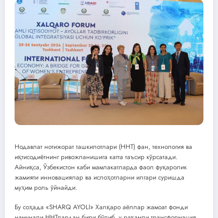
Нодавлат нотижорат ташкилотлари (ННТ) фан, технология ва
иқтисодиётнинг ривожланишига катта таъсир кўрсатади.
Айниқса, Ўзбекистон каби мамлакатларда фаол фуқаролик
жамияти инновациялар ва ислоҳотларни илгари суришда
муҳим роль ўйнайди.
Бу соҳада «SHARQ AYOLI» Халқаро аёллар жамоат фонди
намунали ННТлардан бири бўлиб, у рақамли трансформация,