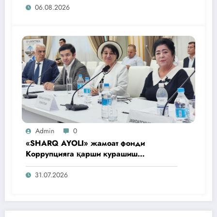
06.08.2026
Admin
0
«SHARQ AYOLI» жамоат фонди
Коррупцияга қарши курашиш
агентлигидаги жамоат эшитувида
ташаббусларини тақдим этди
31.07.2026