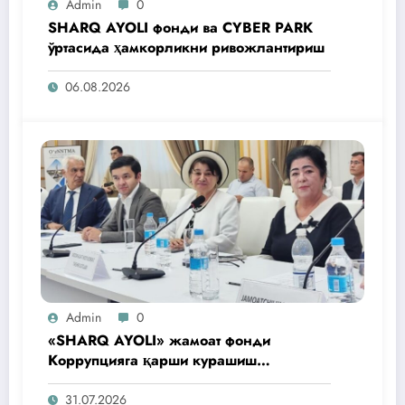
Admin
0
SHARQ AYOLI фонди ва CYBER PARK
ўртасида ҳамкорликни ривожлантириш
06.08.2026
Admin
0
«SHARQ AYOLI» жамоат фонди
Коррупцияга қарши курашиш
агентлигидаги жамоат эшитувида
ташаббусларини тақдим этди
31.07.2026