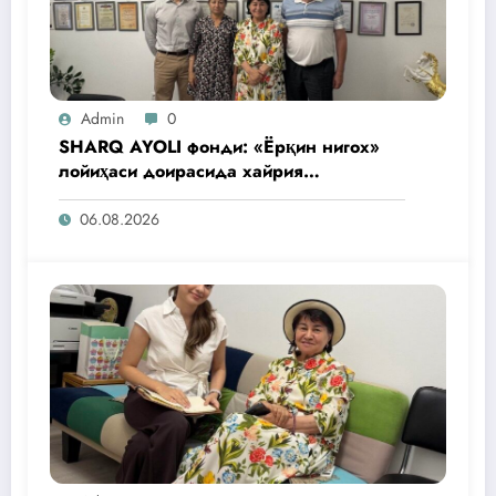
Admin
0
SHARQ AYOLI фонди: «Ёрқин нигох»
лойиҳаси доирасида хайрия
операциялари ўтказилади
06.08.2026