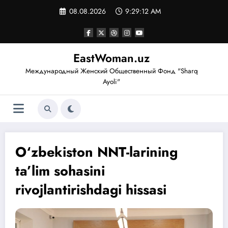
Перейти
08.08.2026
9:29:13 AM
к
содержимому
EastWoman.uz
Международный Женский Общественный Фонд "Sharq
Ayoli"
O‘zbekiston NNT-larining
ta’lim sohasini
rivojlantirishdagi hissasi