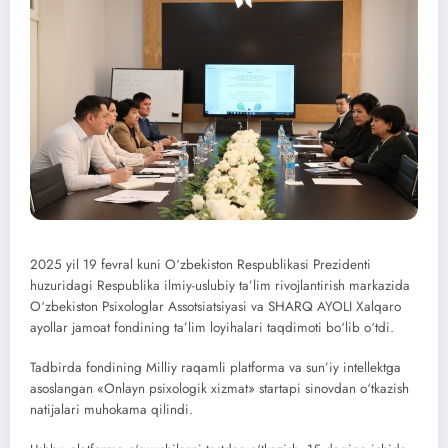
2025 yil 19 fevral kuni O‘zbekiston Respublikasi Prezidenti
huzuridagi Respublika ilmiy-uslubiy ta’lim rivojlantirish markazida
O‘zbekiston Psixologlar Assotsiatsiyasi va SHARQ AYOLI Xalqaro
ayollar jamoat fondining ta’lim loyihalari taqdimoti bo‘lib o‘tdi.
Tadbirda fondining Milliy raqamli platforma va sun’iy intellektga
asoslangan «Onlayn psixologik xizmat» startapi sinovdan o‘tkazish
natijalari muhokama qilindi.