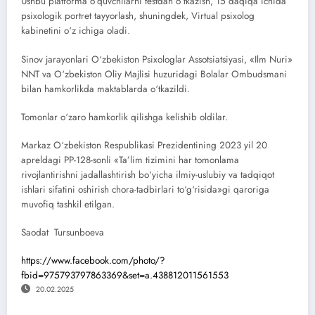
Ushbu platforma o‘quvchilarni testdan o‘tkazish, 15 daqiqa ichida
psixologik portret tayyorlash, shuningdek, Virtual psixolog
kabinetini o‘z ichiga oladi.
Sinov jarayonlari O‘zbekiston Psixologlar Assotsiatsiyasi, «Ilm Nuri»
NNT va O‘zbekiston Oliy Majlisi huzuridagi Bolalar Ombudsmani
bilan hamkorlikda maktablarda o‘tkazildi.
Tomonlar o‘zaro hamkorlik qilishga kelishib oldilar.
Markaz O‘zbekiston Respublikasi Prezidentining 2023 yil 20
apreldagi PP-128-sonli «Ta’lim tizimini har tomonlama
rivojlantirishni jadallashtirish bo‘yicha ilmiy-uslubiy va tadqiqot
ishlari sifatini oshirish chora-tadbirlari to‘g‘risida»gi qaroriga
muvofiq tashkil etilgan.
Saodat Tursunboeva
https://www.facebook.com/photo/?
fbid=975793797863369&set=a.438812011561553
20.02.2025