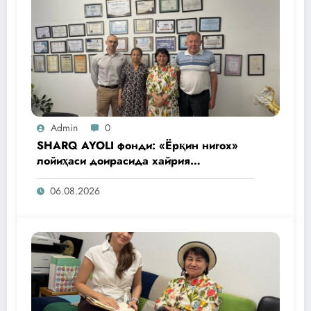
Admin
0
SHARQ AYOLI фонди: «Ёрқин нигох»
лойиҳаси доирасида хайрия
операциялари ўтказилади
06.08.2026