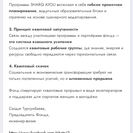
Программы SHARQ AYOLI включают в себя
гибкое проектное
планирование
, модульные образовательные блоки и
стратегию на основе сценарного моделирования.
3. Принцип квантовой запутанности
Связь между участницами программы и партнёрами фонда —
это система взаимного усиления
.
Создаются
квантовые рабочие группы
, где знание, энергия и
ресурсы свободно передаются через горизонтальные связи.
4. Квантовый скачок
Социальные и экономические трансформации требуют не
только постепенных усилий, но и
мгновенных прорывов
.
Фонд стимулирует «квантовые прорывы» в виде акселераторов
и поддержек для стартапов женщин и молодёжи.
Саодат Турсунбаева,
Председатель Фонда,
инженер-физик
https://www.facebook.com/photo/?