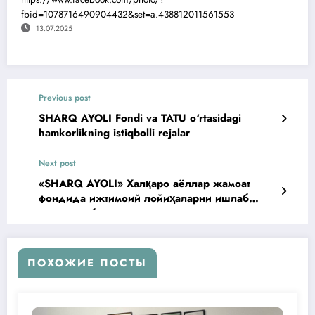
fbid=1078716490904432&set=a.438812011561553
13.07.2025
Previous post
SHARQ AYOLI Fondi va TATU o‘rtasidagi
hamkorlikning istiqbolli rejalar
Next post
«SHARQ AYOLI» Халқаро аёллар жамоат
фондида ижтимоий лойиҳаларни ишлаб
чиқиш ва бошқаришда квант физикаси
асосларидан фойдаланиш
ПОХОЖИЕ ПОСТЫ