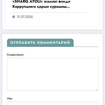
«SHARQ AYOLI» жамоат фонди
Коррупцияга қарши курашиш
агентлигидаги жамоат эшитувида
ташаббусларини тақдим этди
31.07.2026
ОТПРАВИТЬ КОММЕНТАРИЙ
Комментарии
Имя