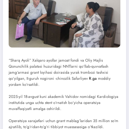
“Sharq Ayoli” Xalqaro ayollar jamoat fondi va Oliy Majlis
Qonunchilik palatasi huzuridagi NNTlarni qo‘llab-quvvatlash
jamg‘armasi grant loyihasi doirasida yurak trombozi tashxisi
qo‘yilgan, II-guruh nogironi -chinozlik Safarliyev
R.ga
moddiy
yordam ko‘rsatildi.
2025-yil 18-avgust kuni akademik Vahidov nomidagi Kardiologiya
institutida unga uchta stent o‘rnatish bo‘yicha operatsiya
muvaffaqiyatli amalga oshirildi.
Operatsiya xarajatlari uchun grant mablag‘laridan 35 million so‘m
ajratilib, to‘g‘ridan-to‘g‘ri tibbiyot muassasasiga o‘tkazildi.