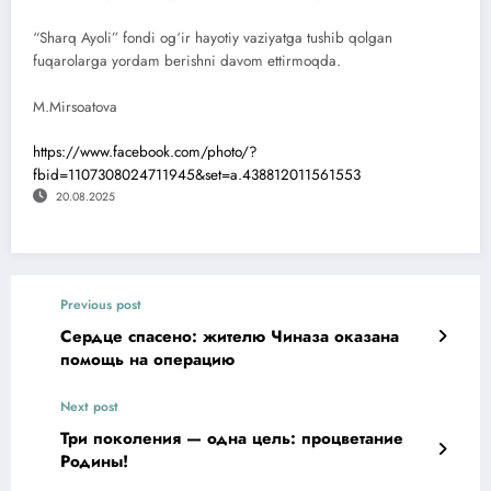
“Sharq Ayoli” fondi og‘ir hayotiy vaziyatga tushib qolgan
fuqarolarga yordam berishni davom ettirmoqda.
M.Mirsoatova
https://www.facebook.com/photo/?
fbid=1107308024711945&set=a.438812011561553
20.08.2025
Previous post
Сердце спасено: жителю Чиназа оказана
помощь на операцию
Next post
Три поколения — одна цель: процветание
Родины!