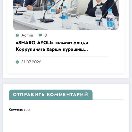
Admin
0
«SHARQ AYOLI» жамоат фонди
Коррупцияга қарши курашиш
агентлигидаги жамоат эшитувида
ташаббусларини тақдим этди
31.07.2026
ОТПРАВИТЬ КОММЕНТАРИЙ
Комментарии