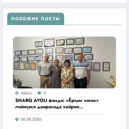
ПОХОЖИЕ ПОСТЫ
Admin
0
SHARQ AYOLI фонди: «Ёрқин нигох»
лойиҳаси доирасида хайрия
операциялари ўтказилади
06.08.2026