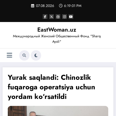
Перейти
07.08.2026
6:19:02 PM
к
содержимому
EastWoman.uz
Международный Женский Общественный Фонд "Sharq
Ayoli"
Yurak saqlandi: Chinozlik
fuqaroga operatsiya uchun
yordam ko‘rsatildi