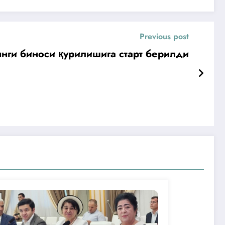
Previous post
янги биноси қурилишига старт берилди