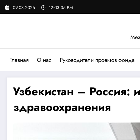
Перейти
09.08.2026
12:03:37 PM
к
содержимому
Меж
Главная
О нас
Руководители проектов фонда
Узбекистан – Россия: и
здравоохранения