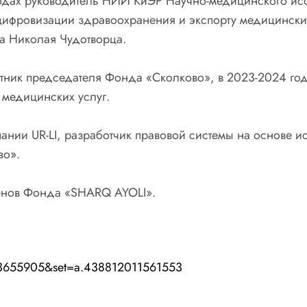
одах руководитель НИИ КиЭР Научно-медицинского исс
цифровизации здравоохранения и экспорту медицински
 Николая Чудотворца.
тник председателя Фонда «Сколково», в 2023-2024 год
 медицинских услуг.
ии UR-LI, разработчик правовой системы на основе ис
во».
ленов Фонда «SHARQ AYOLI».
23655905&set=a.438812011561553