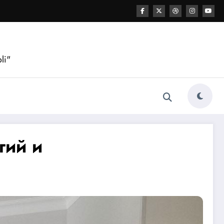
li"
гий и