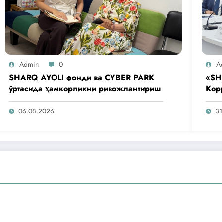
Admin
0
A
SHARQ AYOLI фонди ва CYBER PARK
«SH
ўртасида ҳамкорликни ривожлантириш
Кор
аге
таш
06.08.2026
31