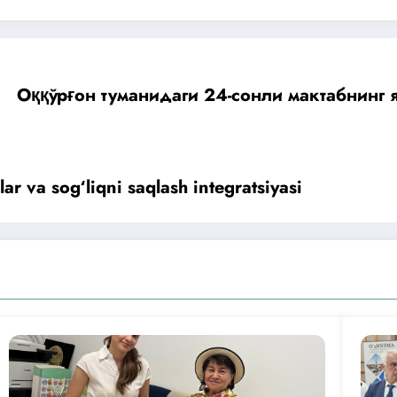
Оққўрғон туманидаги 24-сонли мактабнинг 
ar va sog‘liqni saqlash integratsiyasi