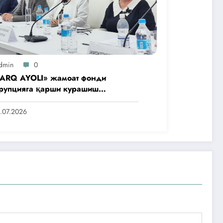
dmin
0
ARQ AYOLI» жамоат фонди
рупцияга қарши курашиш
нтлигидаги жамоат эшитувида
аббусларини тақдим этди
.07.2026