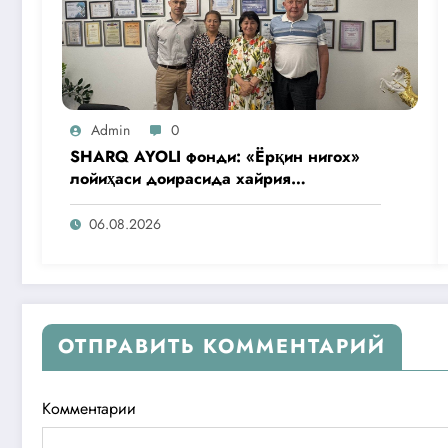
Admin
0
SHARQ AYOLI фонди: «Ёрқин нигох»
лойиҳаси доирасида хайрия
операциялари ўтказилади
06.08.2026
ОТПРАВИТЬ КОММЕНТАРИЙ
Комментарии