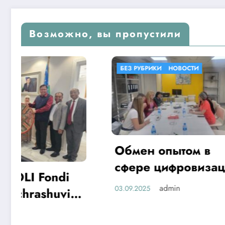
Возможно, вы пропустили
БЕЗ РУБРИКИ
НОВОСТИ
БЕЗ РУБР
Обмен опытом в
«SHA
сфере цифровизации
жамоа
здравоохранения
admin
03.09.2025
таъли
28.06.2025
халқа