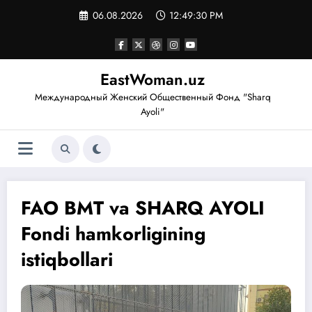
Перейти
06.08.2026
12:49:31 PM
к
содержимому
EastWoman.uz
Международный Женский Общественный Фонд "Sharq
Ayoli"
FAO BMT va SHARQ AYOLI
Fondi hamkorligining
istiqbollari