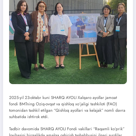
2025-yil 23-oktabr kuni SHARQ AYOLI Xalqaro ayollar jamoat
fondi BMTning Oziq-ovqat va qishloq xo‘jaligi tashkiloti (FAO)
tomonidan tashkil etilgan “Qishloq ayollari va kelajak” nomli davra
suhbatida ishtirok etdi.
Tadbir davomida SHARQ AYOLI Fondi vakillari “Raqamli ko‘prik”
loyihasini birgalikda amalga oshirish tashabbusini ilgari surdilar.