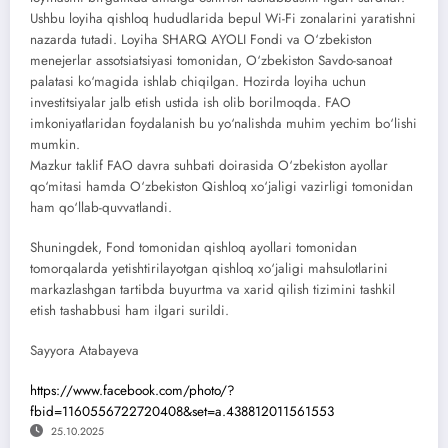
Ushbu loyiha qishloq hududlarida bepul Wi-Fi zonalarini yaratishni
nazarda tutadi. Loyiha SHARQ AYOLI Fondi va O‘zbekiston
menejerlar assotsiatsiyasi tomonidan, O‘zbekiston Savdo-sanoat
palatasi ko‘magida ishlab chiqilgan. Hozirda loyiha uchun
investitsiyalar jalb etish ustida ish olib borilmoqda. FAO
imkoniyatlaridan foydalanish bu yo‘nalishda muhim yechim bo‘lishi
mumkin.
Mazkur taklif FAO davra suhbati doirasida O‘zbekiston ayollar
qo‘mitasi hamda O‘zbekiston Qishloq xo‘jaligi vazirligi tomonidan
ham qo‘llab-quvvatlandi.
Shuningdek, Fond tomonidan qishloq ayollari tomonidan
tomorqalarda yetishtirilayotgan qishloq xo‘jaligi mahsulotlarini
markazlashgan tartibda buyurtma va xarid qilish tizimini tashkil
etish tashabbusi ham ilgari surildi.
Sayyora Atabayeva
https://www.facebook.com/photo/?
fbid=1160556722720408&set=a.438812011561553
25.10.2025