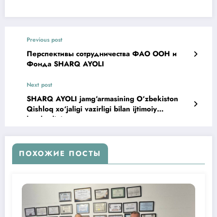
Previous post
Перспективы сотрудничества ФАО ООН и
Фонда SHARQ AYOLI
Next post
SHARQ AYOLI jamg‘armasining O‘zbekiston
Qishloq xo‘jaligi vazirligi bilan ijtimoiy
hamkorligi
ПОХОЖИЕ ПОСТЫ