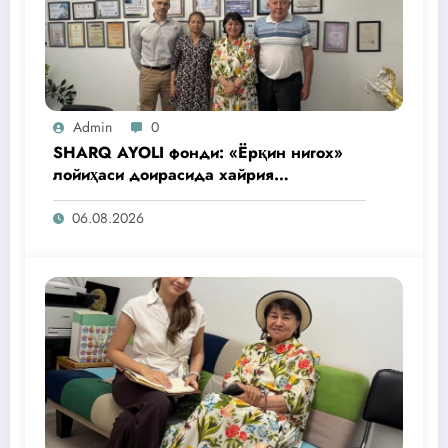
Admin
0
SHARQ AYOLI фонди: «Ёрқин нигох»
лойиҳаси доирасида хайрия
операциялари ўтказилади
06.08.2026