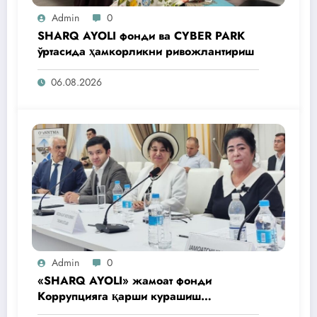
Admin
0
SHARQ AYOLI фонди ва CYBER PARK
ўртасида ҳамкорликни ривожлантириш
06.08.2026
Admin
0
«SHARQ AYOLI» жамоат фонди
Коррупцияга қарши курашиш
агентлигидаги жамоат эшитувида