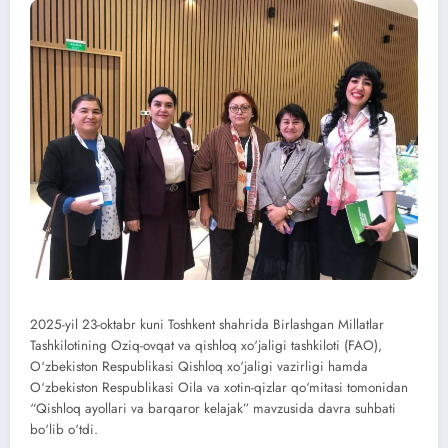
2025-yil 23-oktabr kuni Toshkent shahrida Birlashgan Millatlar
Tashkilotining Oziq-ovqat va qishloq xo‘jaligi tashkiloti (FAO),
O‘zbekiston Respublikasi Qishloq xo‘jaligi vazirligi hamda
O‘zbekiston Respublikasi Oila va xotin-qizlar qo‘mitasi tomonidan
“Qishloq ayollari va barqaror kelajak” mavzusida davra suhbati
bo‘lib o‘tdi.