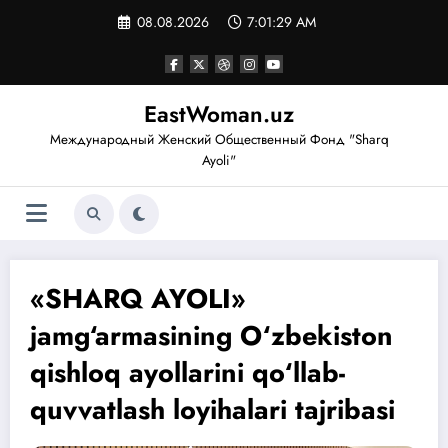
Перейти
08.08.2026
7:01:30 AM
к
содержимому
EastWoman.uz
Международный Женский Общественный Фонд "Sharq
Ayoli"
«SHARQ AYOLI»
jamg‘armasining O‘zbekiston
qishloq ayollarini qo‘llab-
quvvatlash loyihalari tajribasi