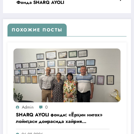
Фонда SHARQ AYOLI
ПОХОЖИЕ ПОСТЫ
Admin
0
SHARQ AYOLI фонди: «Ёрқин нигох»
лойиҳаси доирасида хайрия
операциялари ўтказилади