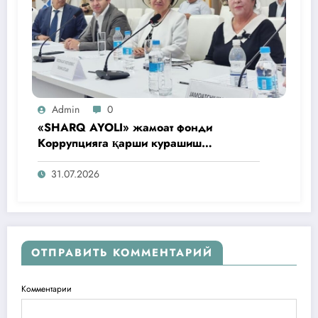
Admin
0
«SHARQ AYOLI» жамоат фонди
Коррупцияга қарши курашиш
агентлигидаги жамоат эшитувида
ташаббусларини тақдим этди
31.07.2026
ОТПРАВИТЬ КОММЕНТАРИЙ
Комментарии