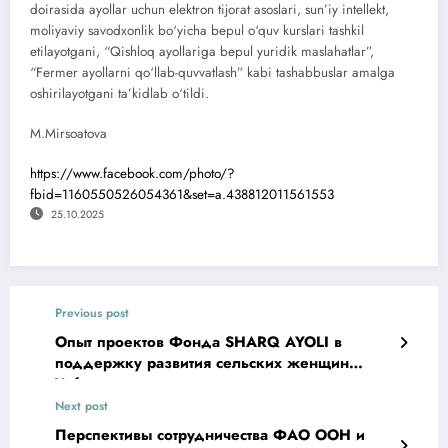
doirasida ayollar uchun elektron tijorat asoslari, sun’iy intellekt,
moliyaviy savodxonlik bo‘yicha bepul o‘quv kurslari tashkil
etilayotgani, “Qishloq ayollariga bepul yuridik maslahatlar”,
“Fermer ayollarni qo‘llab-quvvatlash” kabi tashabbuslar amalga
oshirilayotgani ta’kidlab o‘tildi.
M.Mirsoatova
https://www.facebook.com/photo/?
fbid=1160550526054361&set=a.438812011561553
25.10.2025
Previous post
Опыт проектов Фонда SHARQ AYOLI в
поддержку развития сельских женщин
Узбекистана
Next post
Перспективы сотрудничества ФАО ООН и