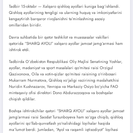
Tadbir 15-oktabr — Xalqaro qishloq ayollari kuniga bag‘ishlandi.
Qishloq ayollarining tengligi va ularning huquq va imkoniyatlarini
kengaytirish barqaror rivojlanishni ta’minlashning asosiy
omillaridan biridir.
Davra suhbatida bir qator tashkilot va muassasalar vakillari
qatorida “SHARQ AYOLI” xalqaro ayollar jamoat jamg‘armasi ham
ishtirok etdi.
Tadbirda O‘zbekiston Respublikasi Oliy Majlisi Senatining Yoshlar,
ayollar, madaniyat va sport masalalari qo‘mitasi raisi Orzigul
Qazixonova, Oila va xotin-qizlar qo‘mitasi raisining o‘rinbosari
Mukarram Nurmatova, Qishloq xo‘jaligi vazirining maslahatchisi
Nuridin Kushnazarov, Yevropa va Markaziy Osiyo bo‘yicha FAO
mintaqaviy ofisi direktori Dono Abdurazzoqova va boshqalar
chiqish qildilar.
Boshqa ishtirokchilar qatori “SHARQ AYOLI” xalqaro ayollar jamoat
jamg‘armasi raisi Saodat Tursunboyeva ham so‘zga chiqib, qishloq
ayollarini qo‘llab-quvvatlash yo‘nalishidagi loyihalar haqida
ma’lumot berdi. Jumladan, “Ayol va raqamli iqtisodiyot” loyihasi