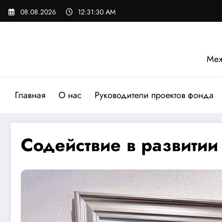
Перейти
08.08.2026
12:31:32 AM
к
содержимому
Меж
Главная
О нас
Руководители проектов фонда
Содействие в развитии