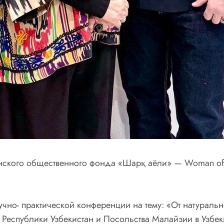
ского общественного фонда «Шарқ аёли» — Woman of 
но- практической конференции на тему: «От натуральн
 Республики Узбекистан и Посольства Малайзии в Узбек