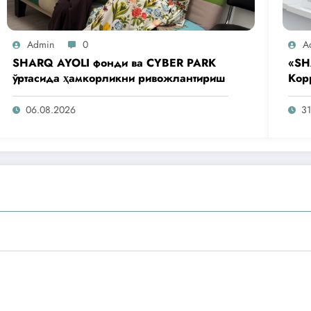
Admin
0
A
SHARQ AYOLI фонди ва CYBER PARK
«SH
ўртасида ҳамкорликни ривожлантириш
Кор
аге
таш
06.08.2026
31