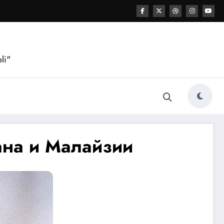
li"
тана и Малайзии