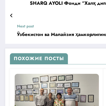
SHARQ AYOLI Фонди “Халқ дипл
Next post
Ўзбекистон ва Малайзия ҳамкорлиги
ПОХОЖИЕ ПОСТЫ