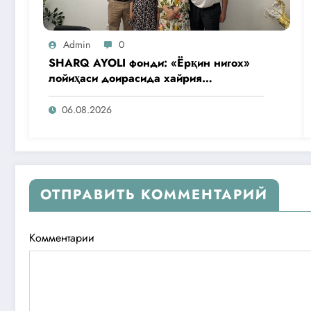
Admin
0
SHARQ AYOLI фонди: «Ёрқин нигох»
лойиҳаси доирасида хайрия
операциялари ўтказилади
06.08.2026
ОТПРАВИТЬ КОММЕНТАРИЙ
Комментарии