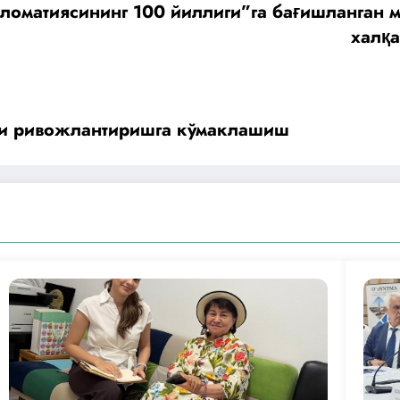
оматиясининг 100 йиллиги”га бағишланган 
халқа
ни ривожлантиришга кўмаклашиш