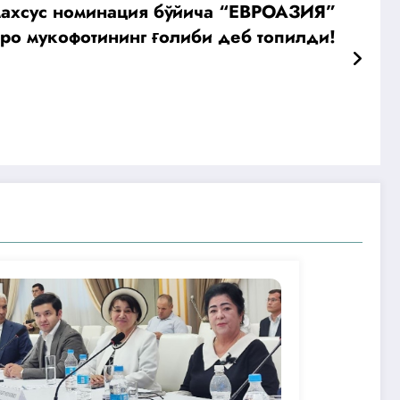
махсус номинация бўйича “ЕВРОАЗИЯ”
ро мукофотининг ғолиби деб топилди!