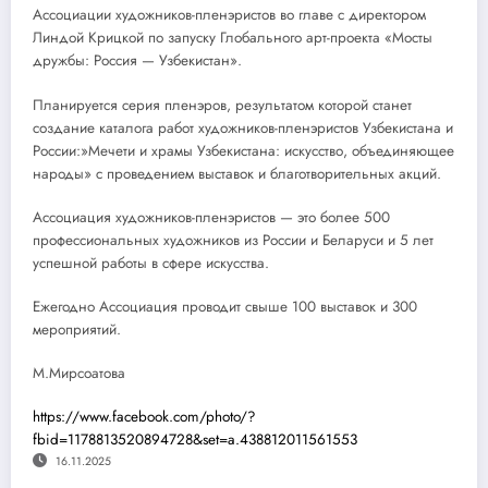
Ассоциации художников-пленэристов во главе с директором
Линдой Крицкой по запуску Глобального арт-проекта «Мосты
дружбы: Россия — Узбекистан».
Планируется серия пленэров, результатом которой станет
создание каталога работ художников-пленэристов Узбекистана и
России:»Мечети и храмы Узбекистана: искусство, объединяющее
народы» с проведением выставок и благотворительных акций.
Ассоциация художников-пленэристов — это более 500
профессиональных художников из России и Беларуси и 5 лет
успешной работы в сфере искусства.
Ежегодно Ассоциация проводит свыше 100 выставок и 300
мероприятий.
М.Мирсоатова
https://www.facebook.com/photo/?
fbid=1178813520894728&set=a.438812011561553
16.11.2025