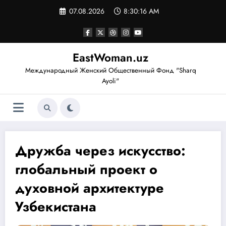
Перейти
07.08.2026
8:30:16 AM
к
содержимому
EastWoman.uz
Международный Женский Общественный Фонд "Sharq
Ayoli"
Дружба через искусство:
глобальный проект о
духовной архитектуре
Узбекистана