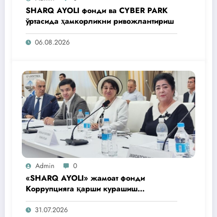
SHARQ AYOLI фонди ва CYBER PARK
ўртасида ҳамкорликни ривожлантириш
06.08.2026
Admin
0
«SHARQ AYOLI» жамоат фонди
Коррупцияга қарши курашиш
агентлигидаги жамоат эшитувида
ташаббусларини тақдим этди
31.07.2026