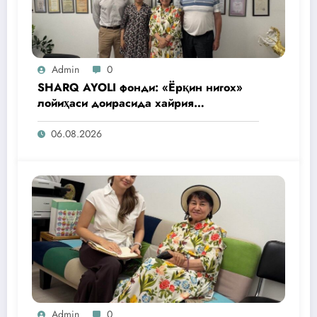
Admin
0
SHARQ AYOLI фонди: «Ёрқин нигох»
лойиҳаси доирасида хайрия
операциялари ўтказилади
06.08.2026
Admin
0