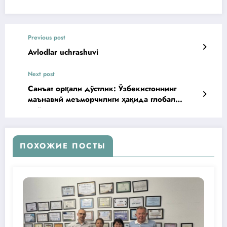
Previous post
Avlodlar uchrashuvi
Next post
Санъат орқали дўстлик: Ўзбекистоннинг
маънавий меъморчилиги ҳақида глобал
лойиҳа
ПОХОЖИЕ ПОСТЫ