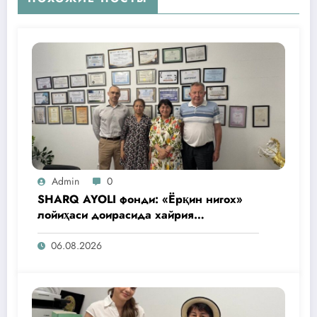
Admin
0
SHARQ AYOLI фонди: «Ёрқин нигох»
лойиҳаси доирасида хайрия
операциялари ўтказилади
06.08.2026