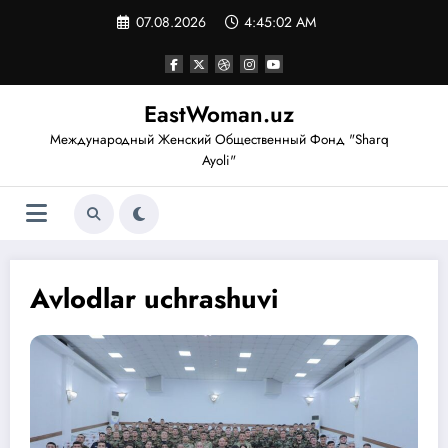
Перейти
07.08.2026
4:45:03 AM
к
содержимому
EastWoman.uz
Международный Женский Общественный Фонд "Sharq
Ayoli"
Avlodlar uchrashuvi