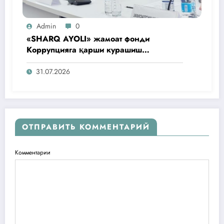
Admin
0
«SHARQ AYOLI» жамоат фонди
Коррупцияга қарши курашиш
агентлигидаги жамоат эшитувида
ташаббусларини тақдим этди
31.07.2026
ОТПРАВИТЬ КОММЕНТАРИЙ
Комментарии