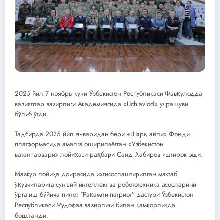
2025 йил 7 ноябрь куни Ўзбекистон Республикаси Фавқулодда
вазиятлар вазирлиги Академиясида «Uch avlod» учрашуви
бўлиб ўтди.
Тадбирда 2025 йил январидан бери «Шарқ аёли» Фонди
платформасида амалга оширилаётган «Узбекистон
ватанпарвари» лойиҳаси раҳбари Саид Ҳабиров иштирок этди.
Мазкур лойиҳа доирасида ихтисослаштирилган мактаб
ўқувчиларига сунъий интеллект ва робототехника асосларини
ўргатиш бўйича пилот “Рақамли патриот” дастури Ўзбекистон
Республикаси Мудофаа вазирлиги билан ҳамкорликда
бошланди.