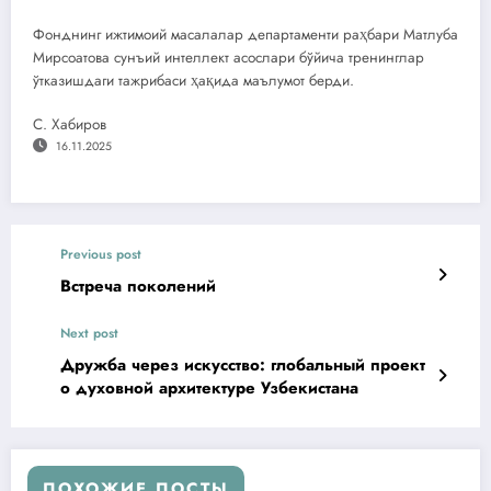
Фонднинг ижтимоий масалалар департаменти раҳбари Матлуба
Мирсоатова сунъий интеллект асослари бўйича тренинглар
ўтказишдаги тажрибаси ҳақида маълумот берди.
С. Хабиров
16.11.2025
Previous post
Встреча поколений
Next post
Дружба через искусство: глобальный проект
о духовной архитектуре Узбекистана
ПОХОЖИЕ ПОСТЫ