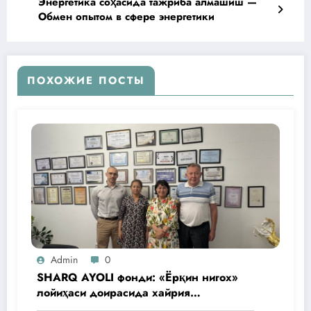
Энергетика соҳасида тажриба алмашиш —
Обмен опытом в сфере энергетики
ПОХОЖИЕ ПОСТЫ
Admin
0
SHARQ AYOLI фонди: «Ёрқин нигох»
лойиҳаси доирасида хайрия
операциялари ўтказилади