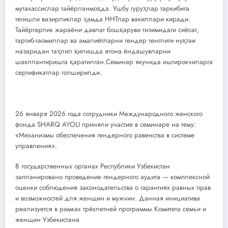
мутахассислар тайёрланмоқда. Ушбу гуруҳлар таркибига
тегишли вазирликлар ҳамда ННТлар вакиллари киради.
Тайёргарлик жараёни давлат бошқаруви тизимидаги сиёсат,
тартиб-таомиллар ва амалиётларни гендер тенглиги нуқтаи
назаридан таҳлил қилишда ягона ёндашувларни
шакллантиришга қаратилган.Семинар якунида иштирокчиларга
сертификатлар топширилди.
26 января 2026 года сотрудники Международного женского
фонда SHARQ AYOLI приняли участие в семинаре на тему:
«Механизмы обеспечения гендерного равенства в системе
управления».
В государственных органах Республики Узбекистан
запланировано проведение гендерного аудита — комплексной
оценки соблюдения законодательства о гарантиях равных прав
и возможностей для женщин и мужчин. Данная инициатива
реализуется в рамках трёхлетней программы Комитета семьи и
женщин Узбекистана