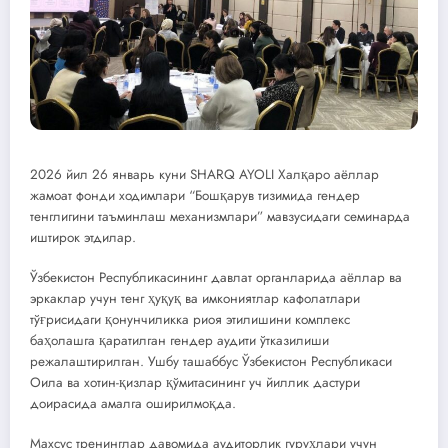
2026 йил 26 январь куни SHARQ AYOLI Халқаро аёллар
жамоат фонди ходимлари “Бошқарув тизимида гендер
тенглигини таъминлаш механизмлари” мавзусидаги семинарда
иштирок этдилар.
Ўзбекистон Республикасининг давлат органларида аёллар ва
эркаклар учун тенг ҳуқуқ ва имкониятлар кафолатлари
тўғрисидаги қонунчиликка риоя этилишини комплекс
баҳолашга қаратилган гендер аудити ўтказилиши
режалаштирилган. Ушбу ташаббус Ўзбекистон Республикаси
Оила ва хотин-қизлар қўмитасининг уч йиллик дастури
доирасида амалга оширилмоқда.
Махсус тренинглар давомида аудиторлик гуруҳлари учун