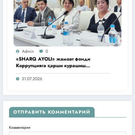
Admin
0
«SHARQ AYOLI» жамоат фонди
Коррупцияга қарши курашиш
агентлигидаги жамоат эшитувида
ташаббусларини тақдим этди
31.07.2026
ОТПРАВИТЬ КОММЕНТАРИЙ
Комментарии